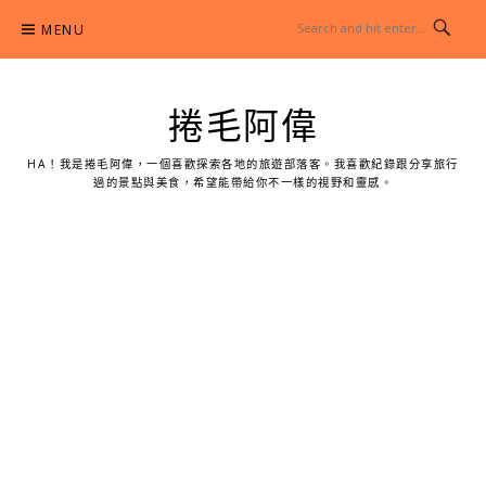
Skip
MENU
to
content
捲毛阿偉
HA！我是捲毛阿偉，一個喜歡探索各地的旅遊部落客。我喜歡紀錄跟分享旅行
過的景點與美食，希望能帶給你不一樣的視野和靈感。