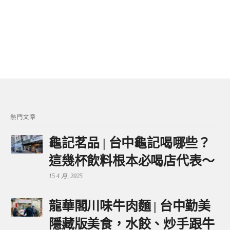
熱門文章
龜記茗品 | 台中龜記喝哪些？
這幾杯飲料根本必喝店代表～
15 4 月, 2025
龍華閣川味牛肉麵 | 台中勤美
隱藏版美食，水餃、炒手跟牛