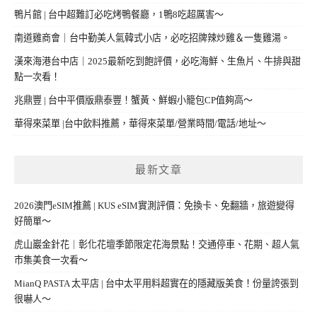
鴨片館 | 台中超難訂必吃烤鴨餐廳，1鴨8吃超厲害～
南道雞商會｜台中勤美人氣韓式小店，必吃招牌辣炒雞＆一隻雞湯。
漢來海港台中店｜2025最新吃到飽評價，必吃海鮮、生魚片、牛排與甜
點一次看！
兆鼎豐 | 台中平價版鼎泰豐！蟹黃、鮮蝦小籠包CP值夠高～
華得來菜單 |台中飲料推薦，華得來菜單/營業時間/電話/地址～
最新文章
2026澳門eSIM推薦 | KUS eSIM實測評價：免換卡、免翻牆，旅遊變得
好簡單～
虎山巖金針花｜彰化花壇季節限定花海景點！交通停車、花期、超人氣
市集美食一次看～
MianQ PASTA 太平店 | 台中太平用料超實在的隱藏版美食！份量誇張到
很嚇人～