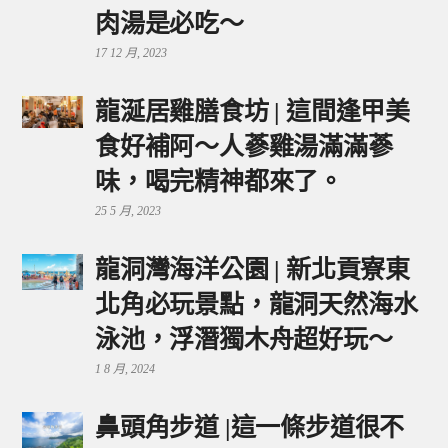
肉湯是必吃～
17 12 月, 2023
龍涎居雞膳食坊 | 這間逢甲美
食好補阿～人蔘雞湯滿滿蔘
味，喝完精神都來了。
25 5 月, 2023
龍洞灣海洋公園 | 新北貢寮東
北角必玩景點，龍洞天然海水
泳池，浮潛獨木舟超好玩～
1 8 月, 2024
鼻頭角步道 |這一條步道很不