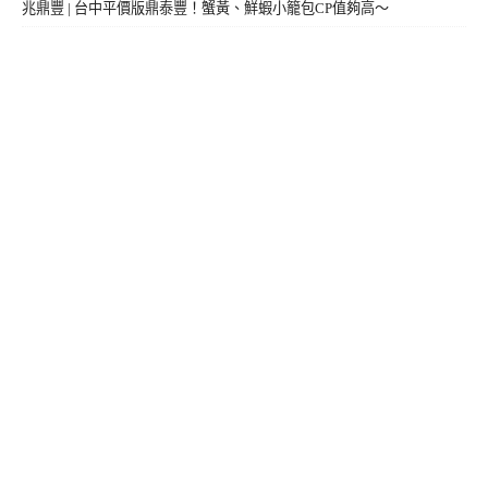
兆鼎豐 | 台中平價版鼎泰豐！蟹黃、鮮蝦小籠包CP值夠高～