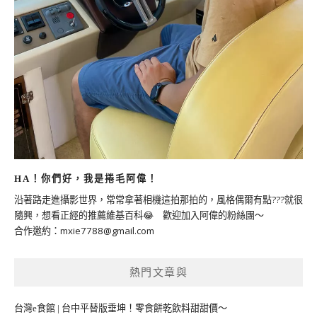
HA！你們好，我是捲毛阿偉！
沿著路走進攝影世界，常常拿著相機這拍那拍的，風格偶爾有點???就很
隨興，想看正經的推薦維基百科😂 歡迎加入阿偉的粉絲團～
合作邀約：
mxie7788@gmail.com
熱門文章與
台灣e食館 | 台中平替版垂坤！零食餅乾飲料甜甜價～