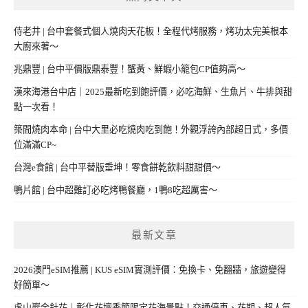
侍老井 | 台中套餐式個人燒肉天花板！全程代烤服務，烤功太完美根本
大廚來著～
兆鼎豐 | 台中平價版鼎泰豐！蟹黃、鮮蝦小籠包CP值夠高～
漢來海港台中店｜2025最新吃到飽評價，必吃海鮮、生魚片、牛排與甜
點一次看！
築間燒肉本命 | 台中大里必吃燒肉吃到飽！外觀浮誇內部超日式，多價
位滿滿CP~
台灣e食館 | 台中平替版垂坤！零食餅乾飲料甜甜價～
鴨片館 | 台中超難訂必吃烤鴨餐廳，1鴨8吃超厲害～
最新文章
2026澳門eSIM推薦 | KUS eSIM實測評價：免換卡、免翻牆，旅遊變得
好簡單～
虎山巖金針花｜彰化花壇季節限定花海景點！交通停車、花期、超人氣