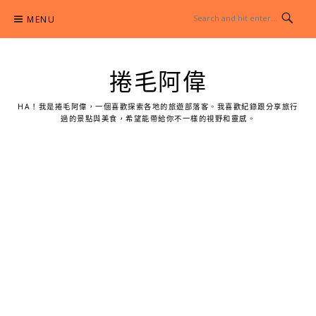
Skip
MENU
to
content
捲毛阿偉
HA！我是捲毛阿偉，一個喜歡探索各地的旅遊部落客。我喜歡紀錄跟分享旅行
過的景點與美食，希望能帶給你不一樣的視野和靈感。