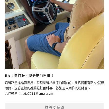
HA！你們好，我是捲毛阿偉！
沿著路走進攝影世界，常常拿著相機這拍那拍的，風格偶爾有點???就很
隨興，想看正經的推薦維基百科😂 歡迎加入阿偉的粉絲團～
合作邀約：
mxie7788@gmail.com
熱門文章與