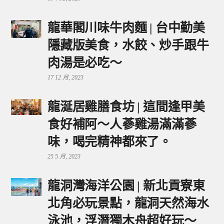
龍華閣川味牛肉麵 | 台中勤美
隱藏版美食，水餃、炒手跟牛
肉湯是必吃～
17 12 月, 2023
龍涎居雞膳食坊 | 這間逢甲美
食好補阿～人蔘雞湯滿滿蔘
味，喝完精神都來了。
25 5 月, 2023
龍洞灣海洋公園 | 新北貢寮東
北角必玩景點，龍洞天然海水
泳池，浮潛獨木舟超好玩～