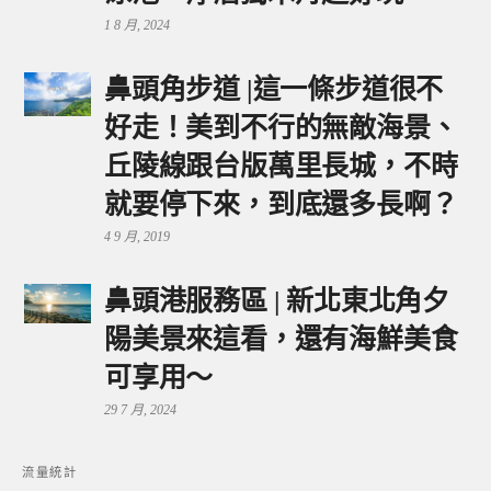
1 8 月, 2024
鼻頭角步道 |這一條步道很不
好走！美到不行的無敵海景、
丘陵線跟台版萬里長城，不時
就要停下來，到底還多長啊？
4 9 月, 2019
鼻頭港服務區 | 新北東北角夕
陽美景來這看，還有海鮮美食
可享用～
29 7 月, 2024
流量統計