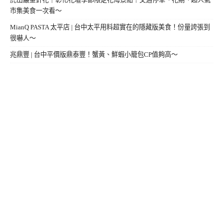
市集美食一次看～
MianQ PASTA 太平店 | 台中太平用料超實在的隱藏版美食！份量誇張到
很嚇人～
兆鼎豐 | 台中平價版鼎泰豐！蟹黃、鮮蝦小籠包CP值夠高～