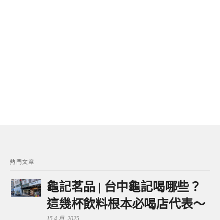
熱門文章
龜記茗品 | 台中龜記喝哪些？
這幾杯飲料根本必喝店代表～
15 4 月, 2025