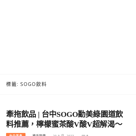
標籤:
SOGO飲料
牽拖飲品 | 台中SOGO勤美綠園道飲
料推薦，檸檬蜜茶酸V酸V超解渴～
台中美食
捲毛阿偉
20 9 月, 2023
0