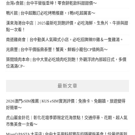
台灣e食館 | 台中平替版垂坤！零食餅乾飲料甜甜價～
鴨片館 | 台中超難訂必吃烤鴨餐廳，1鴨8吃超厲害～
漢來海港台中店｜2025最新吃到飽評價，必吃海鮮、生魚片、牛排與甜
點一次看！
南道雞商會｜台中勤美人氣韓式小店，必吃招牌辣炒雞＆一隻雞湯。
兆鼎豐 | 台中平價版鼎泰豐！蟹黃、鮮蝦小籠包CP值夠高～
築間燒肉本命 | 台中大里必吃燒肉吃到飽！外觀浮誇內部超日式，多價
位滿滿CP~
最新文章
2026澳門eSIM推薦 | KUS eSIM實測評價：免換卡、免翻牆，旅遊變得
好簡單～
虎山巖金針花｜彰化花壇季節限定花海景點！交通停車、花期、超人氣
市集美食一次看～
MianQ PASTA 太平店 | 台中太平用料超實在的隱藏版美食！份量誇張到