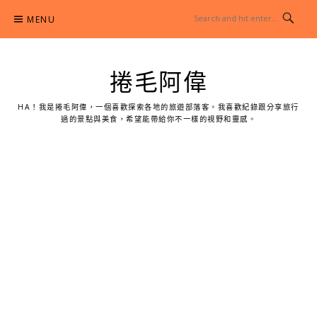
Skip
MENU
to
content
捲毛阿偉
HA！我是捲毛阿偉，一個喜歡探索各地的旅遊部落客。我喜歡紀錄跟分享旅行
過的景點與美食，希望能帶給你不一樣的視野和靈感。