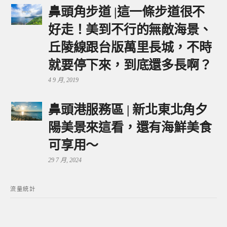
鼻頭角步道 |這一條步道很不
好走！美到不行的無敵海景、
丘陵線跟台版萬里長城，不時
就要停下來，到底還多長啊？
4 9 月, 2019
鼻頭港服務區 | 新北東北角夕
陽美景來這看，還有海鮮美食
可享用～
29 7 月, 2024
流量統計