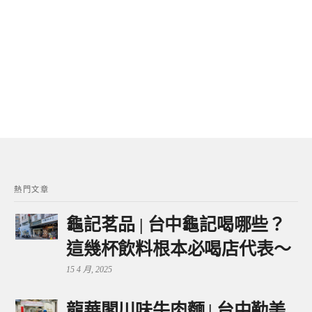
熱門文章
龜記茗品 | 台中龜記喝哪些？
這幾杯飲料根本必喝店代表～
15 4 月, 2025
龍華閣川味牛肉麵 | 台中勤美