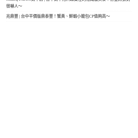
很嚇人～
兆鼎豐 | 台中平價版鼎泰豐！蟹黃、鮮蝦小籠包CP值夠高～