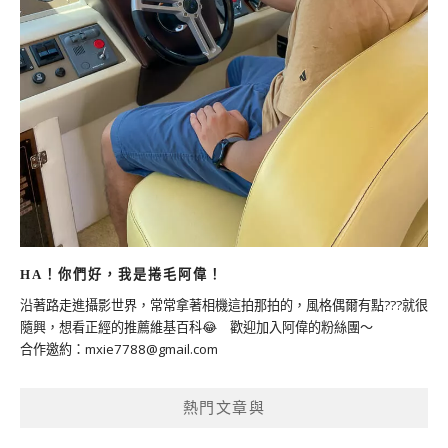
HA！你們好，我是捲毛阿偉！
沿著路走進攝影世界，常常拿著相機這拍那拍的，風格偶爾有點???就很
隨興，想看正經的推薦維基百科😂 歡迎加入阿偉的粉絲團～
合作邀約：
mxie7788@gmail.com
熱門文章與