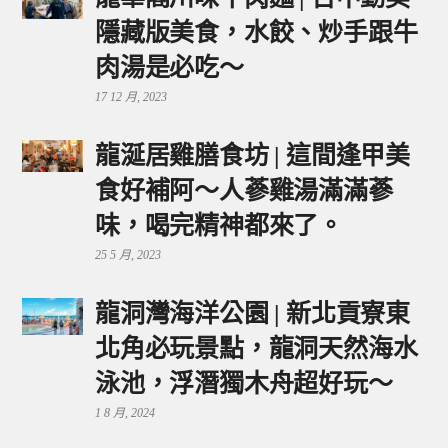
隱藏版美食，水餃、炒手跟牛
肉湯是必吃～
17 12 月, 2023
龍涎居雞膳食坊 | 這間逢甲美
食好補阿～人蔘雞湯滿滿蔘
味，喝完精神都來了。
25 5 月, 2023
龍洞灣海洋公園 | 新北貢寮東
北角必玩景點，龍洞天然海水
泳池，浮潛獨木舟超好玩～
1 8 月, 2024