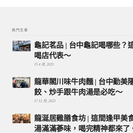
熱門文章
龜記茗品 | 台中龜記喝哪些
喝店代表～
15 4 月, 2025
龍華閣川味牛肉麵 | 台中勤
餃、炒手跟牛肉湯是必吃～
17 12 月, 2023
龍涎居雞膳食坊 | 這間逢甲
湯滿滿蔘味，喝完精神都來了