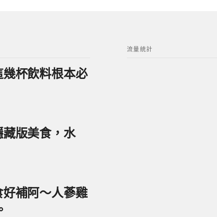
流量統計
？這幾杯飲料根本必
美隱藏版美食，水
美食好補阿～人蔘雞
。