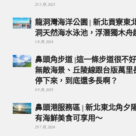
25 5 月, 2023
龍洞灣海洋公園 | 新北貢寮
洞天然海水泳池，浮潛獨木舟
1 8 月, 2024
鼻頭角步道 |這一條步道很不
無敵海景、丘陵線跟台版萬里
停下來，到底還多長啊？
4 9 月, 2019
鼻頭港服務區 | 新北東北角
有海鮮美食可享用～
29 7 月, 2024