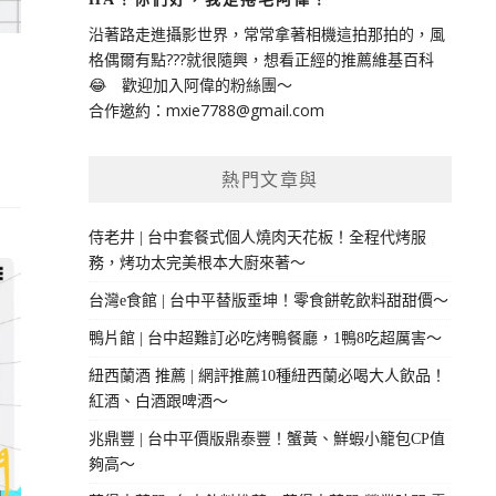
沿著路走進攝影世界，常常拿著相機這拍那拍的，風
格偶爾有點???就很隨興，想看正經的推薦維基百科
😂 歡迎加入阿偉的粉絲團～
合作邀約：
mxie7788@gmail.com
熱門文章與
侍老井 | 台中套餐式個人燒肉天花板！全程代烤服
務，烤功太完美根本大廚來著～
台灣e食館 | 台中平替版垂坤！零食餅乾飲料甜甜價～
鴨片館 | 台中超難訂必吃烤鴨餐廳，1鴨8吃超厲害～
紐西蘭酒 推薦 | 網評推薦10種紐西蘭必喝大人飲品！
紅酒、白酒跟啤酒～
兆鼎豐 | 台中平價版鼎泰豐！蟹黃、鮮蝦小籠包CP值
夠高～