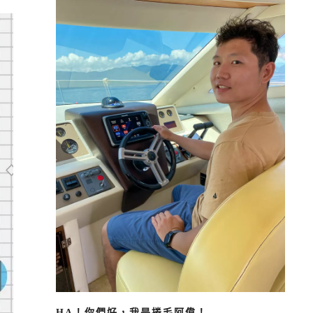
HA！你們好，我是捲毛阿偉！