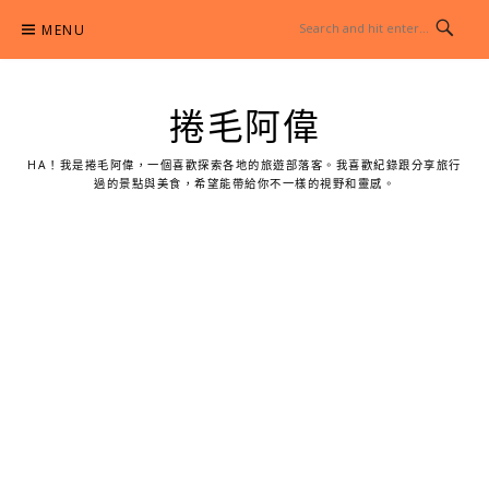
Skip
MENU
to
content
捲毛阿偉
HA！我是捲毛阿偉，一個喜歡探索各地的旅遊部落客。我喜歡紀錄跟分享旅行
過的景點與美食，希望能帶給你不一樣的視野和靈感。