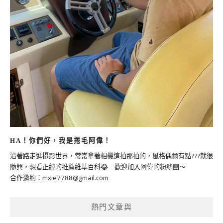
HA！你們好，我是捲毛阿偉！
沿著路走進攝影世界，常常拿著相機這拍那拍的，風格偶爾有點???就很
隨興，想看正經的推薦維基百科😂 歡迎加入阿偉的粉絲團～
合作邀約：
mxie7788@gmail.com
熱門文章與