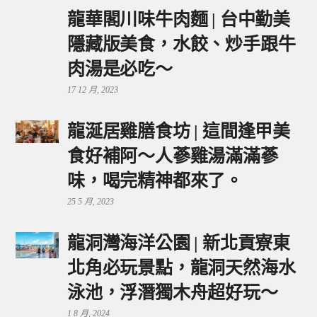
龍華閣川味牛肉麵 | 台中勤美
隱藏版美食，水餃、炒手跟牛
肉湯是必吃～
17 12 月, 2023
龍涎居雞膳食坊 | 這間逢甲美
食好補阿～人蔘雞湯滿滿蔘
味，喝完精神都來了。
25 5 月, 2023
龍洞灣海洋公園 | 新北貢寮東
北角必玩景點，龍洞天然海水
泳池，浮潛獨木舟超好玩～
1 8 月, 2024