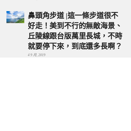
鼻頭角步道 |這一條步道很不
好走！美到不行的無敵海景、
丘陵線跟台版萬里長城，不時
就要停下來，到底還多長啊？
4 9 月, 2019
鼻頭港服務區 | 新北東北角夕
陽美景來這看，還有海鮮美食
可享用～
29 7 月, 2024
流量統計