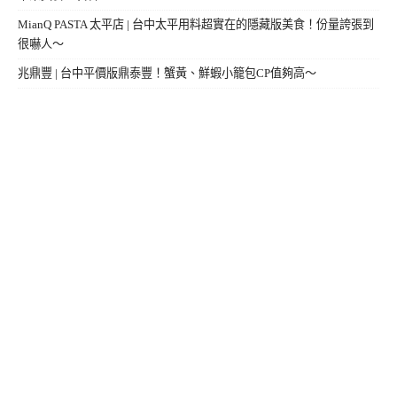
MianQ PASTA 太平店 | 台中太平用料超實在的隱藏版美食！份量誇張到
很嚇人～
兆鼎豐 | 台中平價版鼎泰豐！蟹黃、鮮蝦小籠包CP值夠高～