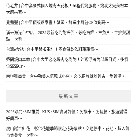
侍老井 | 台中套餐式個人燒肉天花板！全程代烤服務，烤功太完美根本
大廚來著～
兆鼎豐 | 台中平價版鼎泰豐！蟹黃、鮮蝦小籠包CP值夠高～
漢來海港台中店｜2025最新吃到飽評價，必吃海鮮、生魚片、牛排與甜
點一次看！
台灣e食館 | 台中平替版垂坤！零食餅乾飲料甜甜價～
築間燒肉本命 | 台中大里必吃燒肉吃到飽！外觀浮誇內部超日式，多價
位滿滿CP~
南道雞商會｜台中勤美人氣韓式小店，必吃招牌辣炒雞＆一隻雞湯。
最新文章
2026澳門eSIM推薦 | KUS eSIM實測評價：免換卡、免翻牆，旅遊變得
好簡單～
虎山巖金針花｜彰化花壇季節限定花海景點！交通停車、花期、超人氣
市集美食一次看～