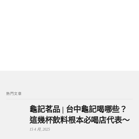
熱門文章
龜記茗品 | 台中龜記喝哪些？
這幾杯飲料根本必喝店代表～
15 4 月, 2025