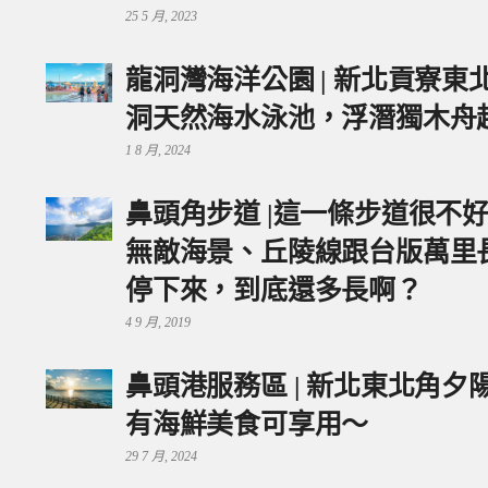
25 5 月, 2023
龍洞灣海洋公園 | 新北貢寮
洞天然海水泳池，浮潛獨木舟
1 8 月, 2024
鼻頭角步道 |這一條步道很不
無敵海景、丘陵線跟台版萬里
停下來，到底還多長啊？
4 9 月, 2019
鼻頭港服務區 | 新北東北角
有海鮮美食可享用～
29 7 月, 2024