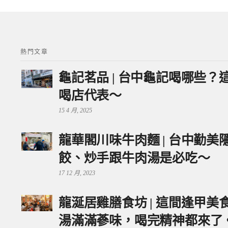
熱門文章
龜記茗品 | 台中龜記喝哪些
喝店代表～
15 4 月, 2025
龍華閣川味牛肉麵 | 台中勤
餃、炒手跟牛肉湯是必吃～
17 12 月, 2023
龍涎居雞膳食坊 | 這間逢甲
湯滿滿蔘味，喝完精神都來了