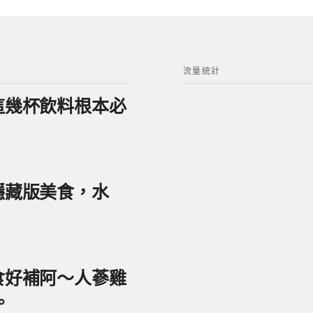
流量統計
？這幾杯飲料根本必
美隱藏版美食，水
美食好補阿～人蔘雞
。