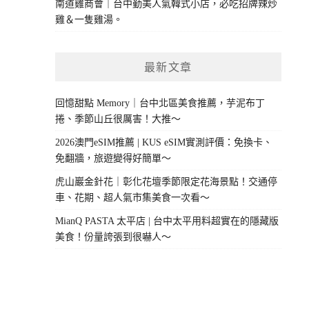
南道雞商會｜台中勤美人氣韓式小店，必吃招牌辣炒
雞＆一隻雞湯。
最新文章
回憶甜點 Memory｜台中北區美食推薦，芋泥布丁
捲、季節山丘很厲害！大推～
2026澳門eSIM推薦 | KUS eSIM實測評價：免換卡、
免翻牆，旅遊變得好簡單～
虎山巖金針花｜彰化花壇季節限定花海景點！交通停
車、花期、超人氣市集美食一次看～
MianQ PASTA 太平店 | 台中太平用料超實在的隱藏版
美食！份量誇張到很嚇人～