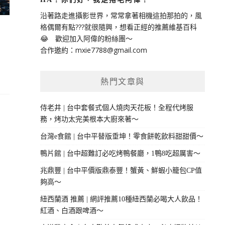
沿著路走進攝影世界，常常拿著相機這拍那拍的，風
格偶爾有點???就很隨興，想看正經的推薦維基百科
😂 歡迎加入阿偉的粉絲團～
合作邀約：
mxie7788@gmail.com
熱門文章與
侍老井 | 台中套餐式個人燒肉天花板！全程代烤服
務，烤功太完美根本大廚來著～
台灣e食館 | 台中平替版垂坤！零食餅乾飲料甜甜價～
鴨片館 | 台中超難訂必吃烤鴨餐廳，1鴨8吃超厲害～
兆鼎豐 | 台中平價版鼎泰豐！蟹黃、鮮蝦小籠包CP值
夠高～
紐西蘭酒 推薦 | 網評推薦10種紐西蘭必喝大人飲品！
紅酒、白酒跟啤酒～