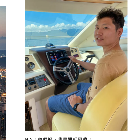
HA！你們好，我是捲毛阿偉！