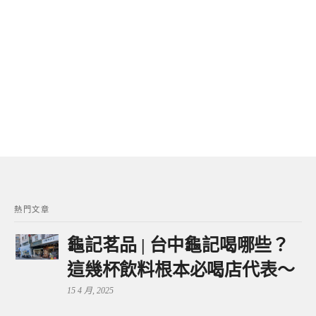
熱門文章
龜記茗品 | 台中龜記喝哪些？
這幾杯飲料根本必喝店代表～
15 4 月, 2025