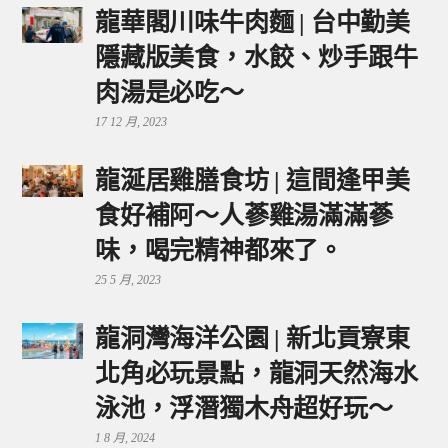
龍華閣川味牛肉麵 | 台中勤美
隱藏版美食，水餃、炒手跟牛
肉湯是必吃～
17 12 月, 2023
龍涎居雞膳食坊 | 這間逢甲美
食好補阿～人蔘雞湯滿滿蔘
味，喝完精神都來了。
25 5 月, 2023
龍洞灣海洋公園 | 新北貢寮東
北角必玩景點，龍洞天然海水
泳池，浮潛獨木舟超好玩～
1 8 月, 2024