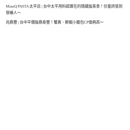
MianQ PASTA 太平店 | 台中太平用料超實在的隱藏版美食！份量誇張到
很嚇人～
兆鼎豐 | 台中平價版鼎泰豐！蟹黃、鮮蝦小籠包CP值夠高～