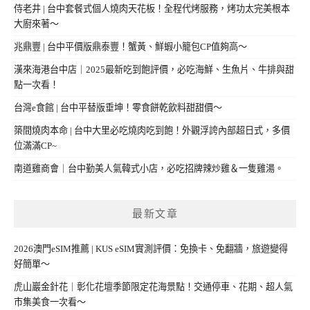
侍老井 | 台中套餐式個人燒肉天花板！全程代烤服務，烤功太完美根本
大廚來著～
兆鼎豐 | 台中平價版鼎泰豐！蟹黃、鮮蝦小籠包CP值夠高～
漢來海港台中店｜2025最新吃到飽評價，必吃海鮮、生魚片、牛排與甜
點一次看！
台灣e食館 | 台中平替版垂坤！零食餅乾飲料甜甜價～
築間燒肉本命 | 台中大里必吃燒肉吃到飽！外觀浮誇內部超日式，多價
位滿滿CP~
南道雞商會｜台中勤美人氣韓式小店，必吃招牌辣炒雞＆一隻雞湯。
最新文章
2026澳門eSIM推薦 | KUS eSIM實測評價：免換卡、免翻牆，旅遊變得
好簡單～
虎山巖金針花｜彰化花壇季節限定花海景點！交通停車、花期、超人氣
市集美食一次看～