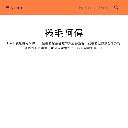
Skip
MENU
to
content
捲毛阿偉
HA！我是捲毛阿偉，一個喜歡探索各地的旅遊部落客。我喜歡紀錄跟分享旅行
過的景點與美食，希望能帶給你不一樣的視野和靈感。