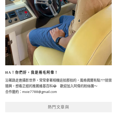
HA！你們好，我是捲毛阿偉！
沿著路走進攝影世界，常常拿著相機這拍那拍的，風格偶爾有點???就很
隨興，想看正經的推薦維基百科😂 歡迎加入阿偉的粉絲團～
合作邀約：
mxie7788@gmail.com
熱門文章與