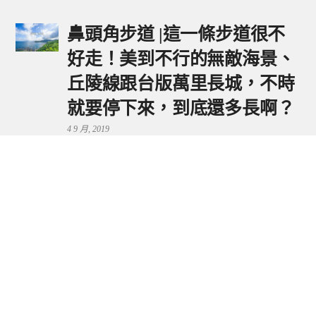
鼻頭角步道 |這一條步道很不
好走！美到不行的無敵海景、
丘陵線跟台版萬里長城，不時
就要停下來，到底還多長啊？
4 9 月, 2019
鼻頭港服務區 | 新北東北角夕
陽美景來這看，還有海鮮美食
可享用～
29 7 月, 2024
流量統計