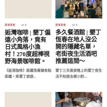
屏東美食
0
屏東美食
0
逅灣咖啡 | 墾丁偏
多久餐酒館 | 墾丁
遠小角落，竟有
恆春在地人沒公
日式風格小漁
開的隱藏名單，
村！270度超棒視
老街夜生活酒吧
野海景咖啡館。
推薦這間～
《逅灣咖啡》距離恆春鎮有點
墾丁三天兩夜晚上的墾丁夜生
距離，來墾丁旅遊...
活不知道去哪小酌...