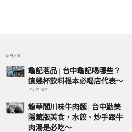
熱門文章
龜記茗品 | 台中龜記喝哪些？
這幾杯飲料根本必喝店代表～
15 4 月, 2025
龍華閣川味牛肉麵 | 台中勤美
隱藏版美食，水餃、炒手跟牛
肉湯是必吃～