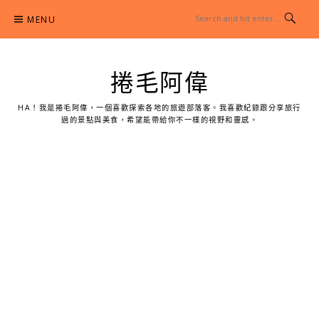
Skip
MENU
to
content
捲毛阿偉
HA！我是捲毛阿偉，一個喜歡探索各地的旅遊部落客。我喜歡紀錄跟分享旅行
過的景點與美食，希望能帶給你不一樣的視野和靈感。