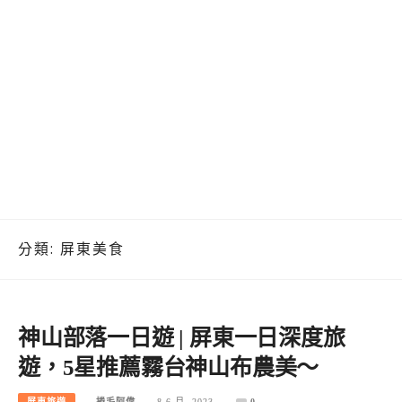
分類:
屏東美食
神山部落一日遊 | 屏東一日深度旅
遊，5星推薦霧台神山布農美～
屏東旅遊
捲毛阿偉
8 6 月, 2023
0