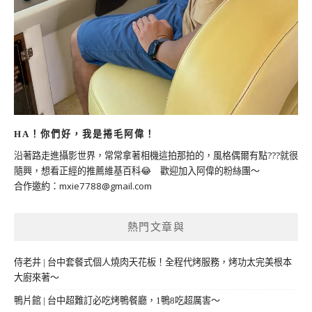
HA！你們好，我是捲毛阿偉！
沿著路走進攝影世界，常常拿著相機這拍那拍的，風格偶爾有點???就很
隨興，想看正經的推薦維基百科😂 歡迎加入阿偉的粉絲團～
合作邀約：
mxie7788@gmail.com
熱門文章與
侍老井 | 台中套餐式個人燒肉天花板！全程代烤服務，烤功太完美根本
大廚來著～
鴨片館 | 台中超難訂必吃烤鴨餐廳，1鴨8吃超厲害～