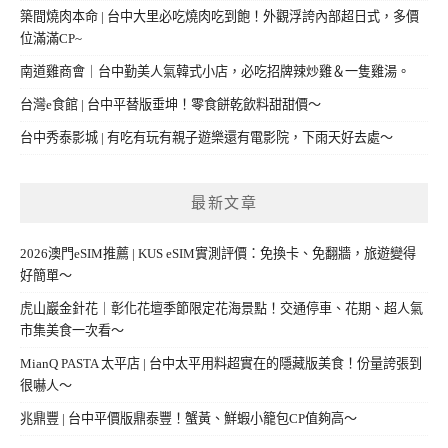
築間燒肉本命 | 台中大里必吃燒肉吃到飽！外觀浮誇內部超日式，多價
位滿滿CP~
南道雞商會｜台中勤美人氣韓式小店，必吃招牌辣炒雞＆一隻雞湯。
台灣e食館 | 台中平替版垂坤！零食餅乾飲料甜甜價～
台中秀泰影城 | 有吃有玩有親子遊樂還有電影院，下雨天好去處～
最新文章
2026澳門eSIM推薦 | KUS eSIM實測評價：免換卡、免翻牆，旅遊變得
好簡單～
虎山巖金針花｜彰化花壇季節限定花海景點！交通停車、花期、超人氣
市集美食一次看～
MianQ PASTA 太平店 | 台中太平用料超實在的隱藏版美食！份量誇張到
很嚇人～
兆鼎豐 | 台中平價版鼎泰豐！蟹黃、鮮蝦小籠包CP值夠高～