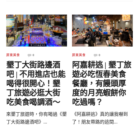
屏東美食
0
屏東美食
0
墾丁大街路邊酒
阿嘉耕逃 | 墾丁旅
吧 | 不用進店也能
遊必吃恆春美食
喝得很開心！墾
餐廳，有饅頭厚
丁旅遊必逛大街
度的月亮蝦餅你
吃美食喝調酒～
吃過嗎？
來墾丁旅遊時，你有喝過《墾
《阿嘉耕逃》真的讓我嚇到
丁大街路邊酒吧》...
了！朋友帶路的這間...