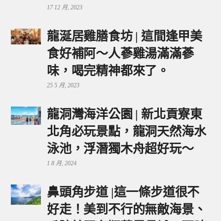
17 12 月, 2023
龍涎居雞膳食坊 | 這間逢甲美
食好補阿～人蔘雞湯滿滿蔘
味，喝完精神都來了。
25 5 月, 2023
龍洞灣海洋公園 | 新北貢寮東
北角必玩景點，龍洞天然海水
泳池，浮潛獨木舟超好玩～
1 8 月, 2024
鼻頭角步道 |這一條步道很不
好走！美到不行的無敵海景、