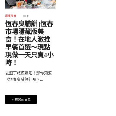
屏東美食
0
恆春臭脯餅 |恆春
市場隱藏版美
食！在地人激推
早餐首選～現點
現做一天只賣4小
時！
去墾丁旅遊過吧！那你知道
《恆春臭脯餅》嗎？...
文
較舊的文章
章
導