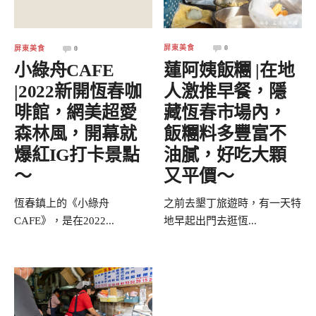
屏東美食
0
屏東美食
0
蓮阿姨飯糰 |在地
小綠舟CAFE
人激推早餐，隱
|2022新開恆春咖
藏恆春市場內，
啡館，網美超愛
飯糰料多豐富不
森林風，開幕就
油膩，好吃大顆
爆紅IG打卡景點
又平價～
～
之前去墾丁旅遊時，有一天特
恆春鎮上的《小綠舟
地早起出門去逛恆...
CAFE》，是在2022...