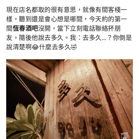
現在店名都取的很有意思，就像有間客棧一
樣，聽到還是會心想是哪間，今天約的第一
間
恆春酒吧
沒開，當下立刻電話聯絡抔朋
友，隨後他說去多久。我：去多久…？你倒是
說清楚啊😂什麼去多久🤣