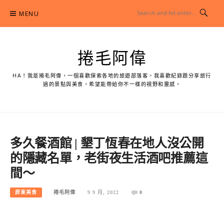
Skip
MENU
to
content
捲毛阿偉
HA！我是捲毛阿偉，一個喜歡探索各地的旅遊部落客。我喜歡紀錄跟分享旅行
過的景點與美食，希望能帶給你不一樣的視野和靈感。
多久餐酒館 | 墾丁恆春在地人沒公開
的隱藏名單，老街夜生活酒吧推薦這
間～
屏東美食
捲毛阿偉
9 9 月, 2022
0