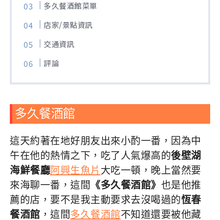
多久餐酒館菜單
店家/景點資訊
交通資訊
評論
多久餐酒館
這天約著在地好朋友出來小酌一番，因為中
午在他的熱情之下，吃了人氣爆高的
後壁湖
海鮮餐廳
阿興生魚片
大吃一頓，晚上當然要
來海聊一番，這間
《多久餐酒館》
也是他推
薦的店，要不是我主動要求去沒喝過的
恆春
餐酒館
，這間
多久餐酒館
不知道還要被他藏