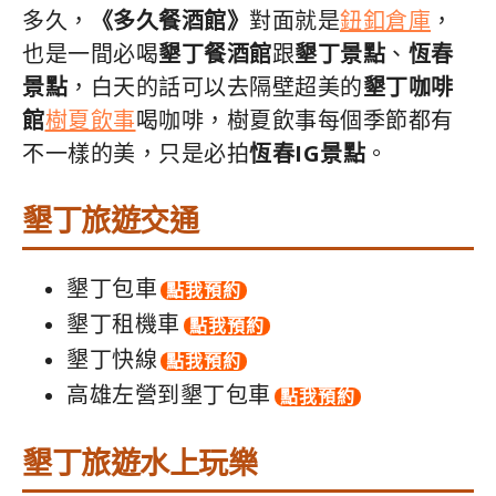
多久，
《多久餐酒館》
對面就是
鈕釦倉庫
，
也是一間必喝
墾丁餐酒館
跟
墾丁景點
、
恆春
景點
，白天的話可以去隔壁超美的
墾丁咖啡
館
樹夏飲事
喝咖啡，樹夏飲事每個季節都有
不一樣的美，只是必拍
恆春IG景點
。
墾丁旅遊交通
墾丁包車
點我預約
墾丁租機車
點我預約
墾丁快線
點我預約
高雄左營到墾丁包車
點我預約
墾丁旅遊水上玩樂