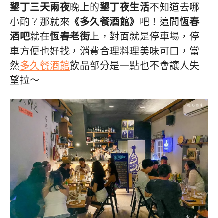
墾丁三天兩夜
晚上的
墾丁夜生活
不知道去哪
小酌？那就來
《多久餐酒館》
吧！這間
恆春
酒吧
就在
恆春老街
上，對面就是停車場，停
車方便也好找，消費合理料理美味可口，當
然
多久餐酒館
飲品部分是一點也不會讓人失
望拉～