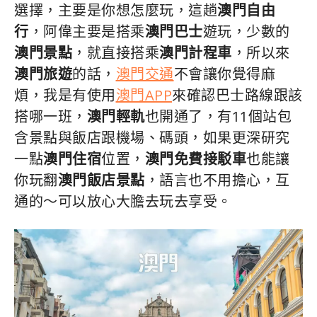
選擇，主要是你想怎麼玩，這趟
澳門自由
行
，阿偉主要是搭乘
澳門巴士
遊玩，少數的
澳門景點
，就直接搭乘
澳門計程車
，所以來
澳門旅遊
的話，
澳門交通
不會讓你覺得麻
煩，我是有使用
澳門APP
來確認巴士路線跟該
搭哪一班，
澳門輕軌
也開通了，有11個站包
含景點與飯店跟機場、碼頭，如果更深研究
一點
澳門住宿
位置，
澳門免費接駁車
也能讓
你玩翻
澳門飯店景點
，語言也不用擔心，互
通的～可以放心大膽去玩去享受。