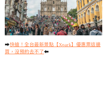
➡
快搶！全台最新景點【Xpark】優惠票這邊
買，沒預約去不了
⬅