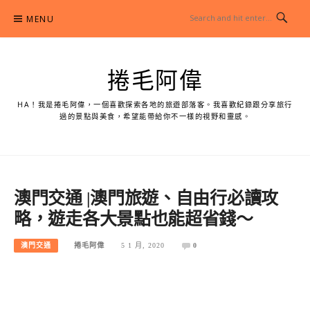
Skip
MENU
to
content
捲毛阿偉
HA！我是捲毛阿偉，一個喜歡探索各地的旅遊部落客。我喜歡紀錄跟分享旅行
過的景點與美食，希望能帶給你不一樣的視野和靈感。
澳門交通 |澳門旅遊、自由行必讀攻
略，遊走各大景點也能超省錢～
澳門交通
捲毛阿偉
5 1 月, 2020
0