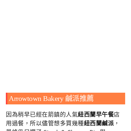
Arrowtown Bakery 鹹派推薦
因為稍早已經在箭鎮的人氣
紐西蘭早午餐
店
用過餐，所以儘管想多買幾種
紐西蘭鹹派
，