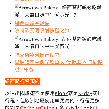
紐西蘭峽谷鞦韆
沙特歐瓦河噴射快艇之旅
福克斯冰河健行優惠
皇后鎮空中觀光纜車 & 滑板車 & 自助晚
餐 / 午餐
紐西蘭行程預約
以往出國旅遊不是使用
Klook
就是
Kkday
安排
行程，但歐洲地區使用率更高的，行程更多
的卻是
GetYourGuide
，多了不少Klook跟