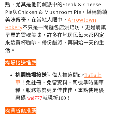
點，尤其是他們鹹派中的Steak & Cheese
Pie與Chicken & Mushroom Pie，堪稱箭鎮
美味傳奇，在當地人眼中，
Arrowtown
Bakery
不只是一間麵包店烘焙坊，更是箭鎮
早晨的靈魂美味，許多在地居民每天都固定
來這買杯咖啡、帶份鹹派，再開始一天的生
活。
機場接送推薦
桃園機場接送
阿偉大推這間👉
BuBu上
車
！免註冊、免留資料、司機準時開車
穩，服務態度更是佳佳佳，重點使用優
惠碼
就現折100！
wei777
機票省錢推薦