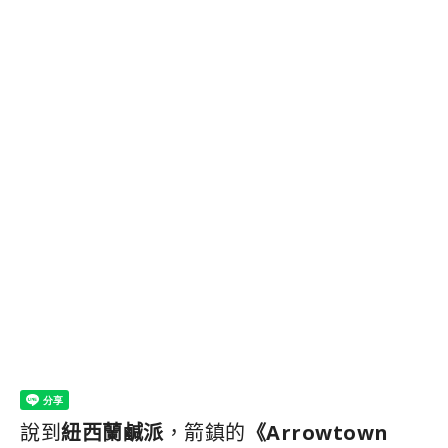
說到
紐西蘭鹹派
，箭鎮的
《Arrowtown