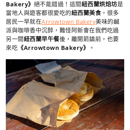
Bakery》
絕不能錯過！這間
紐西蘭烘焙坊
是
當地人與遊客都很愛吃的
紐西蘭美食
，很多
居民一早就在
Arrowtown Bakery
美味的鹹
派與咖啡香中沉醉，難怪阿新會在我們吃過
另一間
紐西蘭早午餐
後，離開箭鎮前，也要
來吃
《Arrowtown Bakery》
。