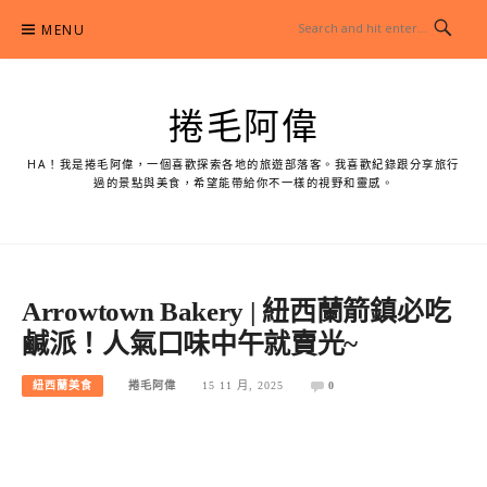
Skip
MENU
to
content
捲毛阿偉
HA！我是捲毛阿偉，一個喜歡探索各地的旅遊部落客。我喜歡紀錄跟分享旅行
過的景點與美食，希望能帶給你不一樣的視野和靈感。
Arrowtown Bakery | 紐西蘭箭鎮必吃
鹹派！人氣口味中午就賣光~
紐西蘭美食
捲毛阿偉
15 11 月, 2025
0