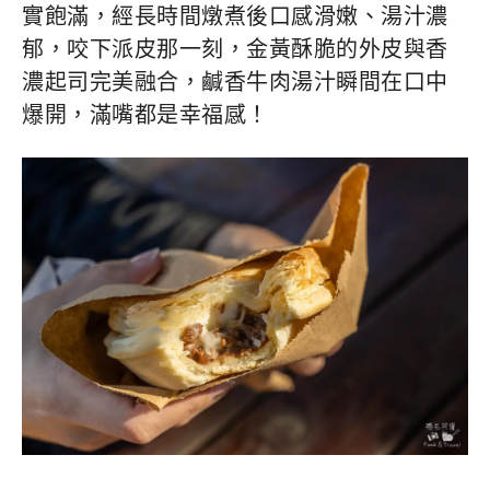
實飽滿，經長時間燉煮後口感滑嫩、湯汁濃
郁，咬下派皮那一刻，金黃酥脆的外皮與香
濃起司完美融合，鹹香牛肉湯汁瞬間在口中
爆開，滿嘴都是幸福感！