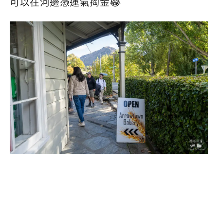
可以在河邊憑運氣掏金😂