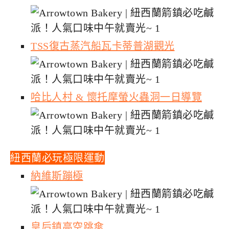
TSS復古蒸汽船瓦卡蒂普湖觀光
哈比人村 & 懷托摩螢火蟲洞一日導覽
紐西蘭必玩極限運動
納維斯蹦極
皇后鎮高空跳傘