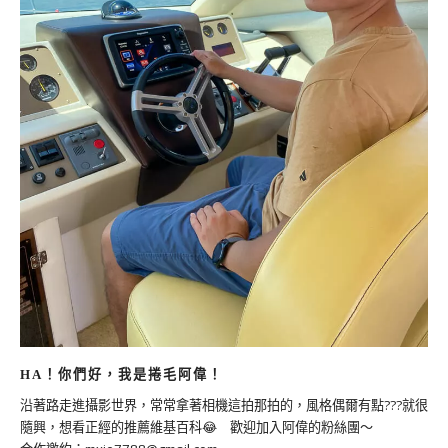
HA！你們好，我是捲毛阿偉！
沿著路走進攝影世界，常常拿著相機這拍那拍的，風格偶爾有點???就很
隨興，想看正經的推薦維基百科😂 歡迎加入阿偉的粉絲團～