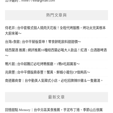
合作邀約：
mxie7788@gmail.com
熱門文章與
侍老井 | 台中套餐式個人燒肉天花板！全程代烤服務，烤功太完美根本
大廚來著～
台灣e食館 | 台中平替版垂坤！零食餅乾飲料甜甜價～
紐西蘭酒 推薦 | 網評推薦10種紐西蘭必喝大人飲品！紅酒、白酒跟啤酒
～
鴨片館 | 台中超難訂必吃烤鴨餐廳，1鴨8吃超厲害～
兆鼎豐 | 台中平價版鼎泰豐！蟹黃、鮮蝦小籠包CP值夠高～
南道雞商會｜台中勤美人氣韓式小店，必吃招牌辣炒雞＆一隻雞湯。
最新文章
回憶甜點 Memory｜台中北區美食推薦，芋泥布丁捲、季節山丘很厲