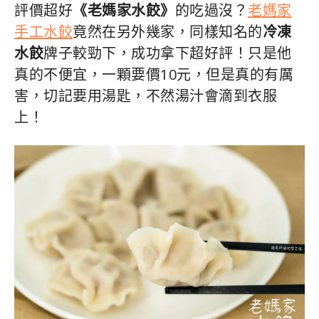
評價超好
《老媽家水餃》
的吃過沒？
老媽家
手工水餃
竟然在另外幾家，同樣知名的
冷凍
水餃
牌子較勁下，成功拿下超好評！只是他
真的不便宜，一顆要價10元，但是真的有厲
害，切記要用湯匙，不然湯汁會滴到衣服
上！