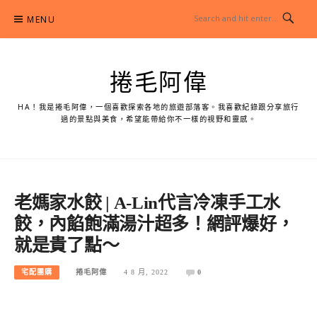
Skip
MENU
to
content
捲毛阿偉
HA！我是捲毛阿偉，一個喜歡探索各地的旅遊部落客。我喜歡紀錄跟分享旅行
過的景點與美食，希望能帶給你不一樣的視野和靈感。
老媽家水餃 | A-Lin代言冷凍手工水
餃，內餡飽滿湯汁超多！網評爆好，
就是貴了點～
宅配團購
捲毛阿偉
4 8 月, 2022
0