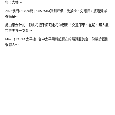
害！大推～
2026澳門eSIM推薦 | KUS eSIM實測評價：免換卡、免翻牆，旅遊變得
好簡單～
虎山巖金針花｜彰化花壇季節限定花海景點！交通停車、花期、超人氣
市集美食一次看～
MianQ PASTA 太平店 | 台中太平用料超實在的隱藏版美食！份量誇張到
很嚇人～