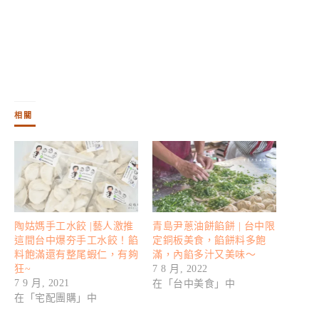
相關
陶姑媽手工水餃 |藝人激推
青島尹蔥油餅餡餅 | 台中限
這間台中爆夯手工水餃！餡
定銅板美食，餡餅料多飽
料飽滿還有整尾蝦仁，有夠
滿，內餡多汁又美味～
狂~
7 8 月, 2022
在「台中美食」中
7 9 月, 2021
在「宅配團購」中