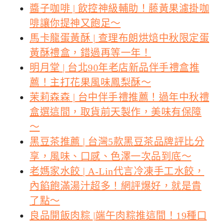
醬子咖啡 | 飲控神級輔助！藤黃果濾掛咖
啡讓你提神又飽足～
馬卡龍蛋黃酥 | 查理布朗烘焙中秋限定蛋
黃酥禮盒，錯過再等一年！
明月堂 | 台北90年老店新品伴手禮盒推
薦！主打花果風味鳳梨酥～
茉莉森森 | 台中伴手禮推薦！過年中秋禮
盒選這間，取貨前天製作，美味有保障
～
黑豆茶推薦 | 台灣5款黑豆茶品牌評比分
享，風味、口感、色澤一次品到底～
老媽家水餃 | A-Lin代言冷凍手工水餃，
內餡飽滿湯汁超多！網評爆好，就是貴
了點～
良品開飯肉粽 |端午肉粽推這間！19種口