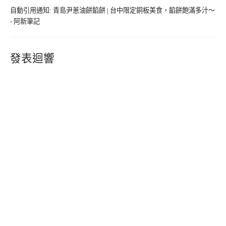
自動引用通知:
青島尹蔥油餅餡餅 | 台中限定銅板美食，餡餅飽滿多汁～
- 阿新筆記
發表迴響