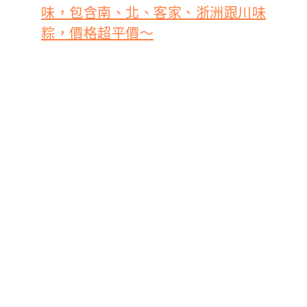
味，包含南、北、客家、浙洲跟川味
粽，價格超平價～