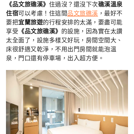
《品文旅礁溪》
住過沒？還沒下次
礁溪溫泉
住宿
可以考慮！住這間
品文旅礁溪
，最好不
要把
宜蘭旅遊
的行程安排的太滿，要盡可能
享受
《品文旅礁溪》
的設施，因為實在太讚
太全面了，設施多樣又好玩，房間空間大、
床很舒適又乾淨，不用出門房間就能泡溫
泉，門口還有停車場，出入超方便。