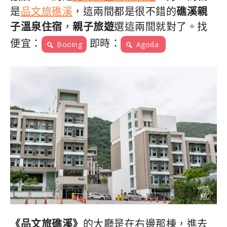
是
品文旅礁溪
，這兩間都是很不錯的
礁溪親
子溫泉住宿
，
親子旅遊
選這兩間就對了。找
便宜：
即時：
Booing
Agoda
《品文旅礁溪》
的大廳是在右邊那棟，進去