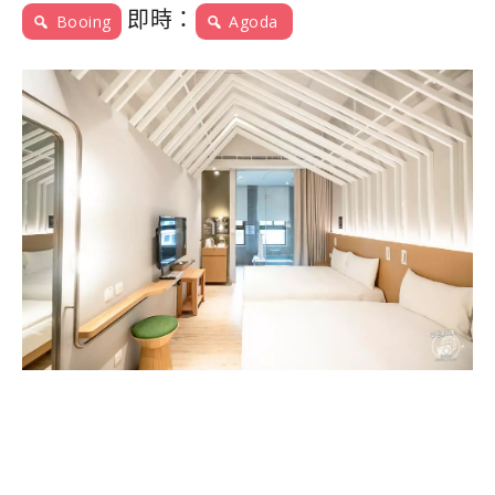
即時：
Booing
Agoda