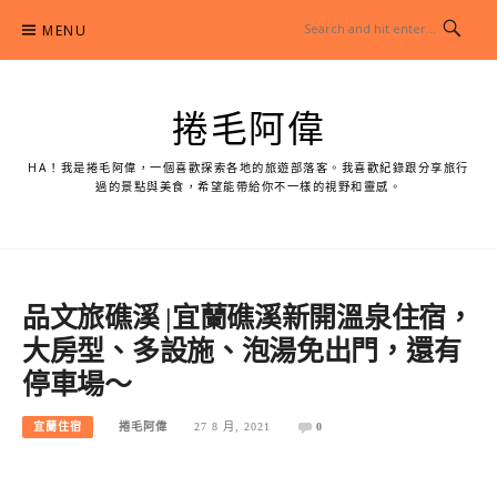
Skip
MENU
to
content
捲毛阿偉
HA！我是捲毛阿偉，一個喜歡探索各地的旅遊部落客。我喜歡紀錄跟分享旅行
過的景點與美食，希望能帶給你不一樣的視野和靈感。
品文旅礁溪 |宜蘭礁溪新開溫泉住宿，
大房型、多設施、泡湯免出門，還有
停車場～
宜蘭住宿
捲毛阿偉
27 8 月, 2021
0