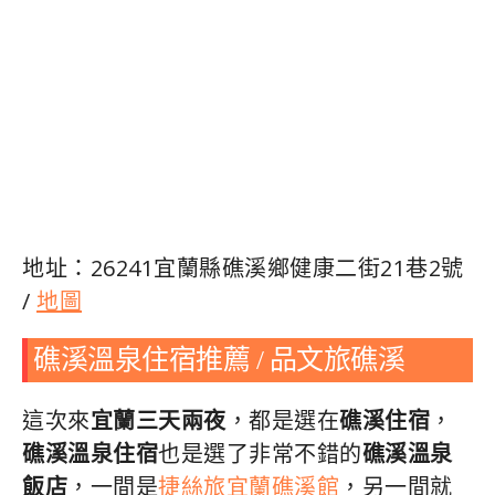
地址：26241宜蘭縣礁溪鄉健康二街21巷2號
/
地圖
礁溪溫泉住宿推薦 / 品文旅礁溪
這次來
宜蘭三天兩夜
，都是選在
礁溪住宿
，
礁溪溫泉住宿
也是選了非常不錯的
礁溪溫泉
飯店
，一間是
捷絲旅宜蘭礁溪館
，另一間就