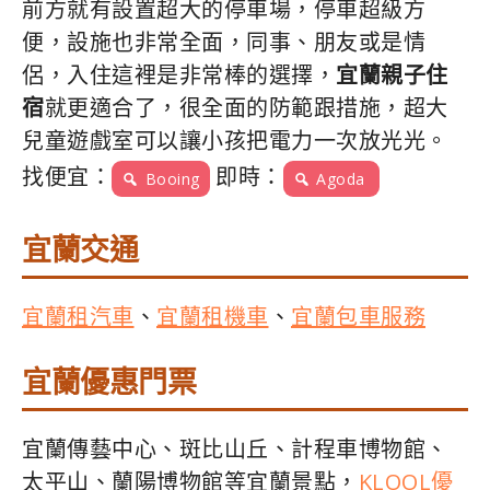
前方就有設置超大的停車場，停車超級方
便，設施也非常全面，同事、朋友或是情
侶，入住這裡是非常棒的選擇，
宜蘭親子住
宿
就更適合了，很全面的防範跟措施，超大
兒童遊戲室可以讓小孩把電力一次放光光。
找便宜：
即時：
Booing
Agoda
宜蘭交通
宜蘭租汽車
、
宜蘭租機車
、
宜蘭包車服務
宜蘭優惠門票
宜蘭傳藝中心、斑比山丘、計程車博物館、
太平山、蘭陽博物館等宜蘭景點，
KLOOL優