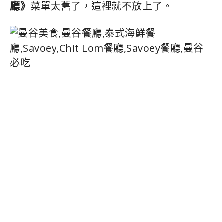
Savoey泰式海鮮餐廳菜單
Savoey泰式海鮮餐廳菜單
都有附圖片，點餐
不用瞎點，直接施展一陽指，但也有部分必
須靠運氣點..原本的
《Savoey泰式海鮮餐
廳》
菜單太舊了，這裡就不放上了。