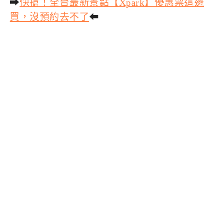
➡
快搶！全台最新景點【Xpark】優惠票這邊
買，沒預約去不了
⬅