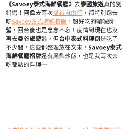
《Savoey泰式海鮮餐廳》
去
泰國旅遊
真的別
錯過！阿偉去兩次
曼谷自由行
，都特別跑去
吃
Savoey泰式海鮮餐廳
，超好吃的咖哩螃
蟹，回台後也是念念不忘！疫情到現在也沒
再去
曼谷旅遊
過，但
台中泰式料理
倒是吃了
不少間，這些都整理放在文末，
Savoey泰式
海鮮餐廳招牌
還有鳳梨炒飯，也是我兩次去
吃都點的料理～