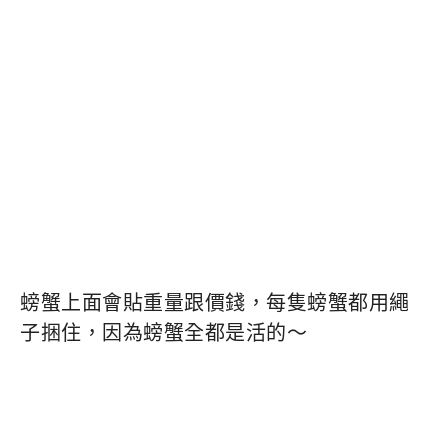
螃蟹上面會貼重量跟價錢，每隻螃蟹都用繩
子捆住，因為螃蟹全都是活的～