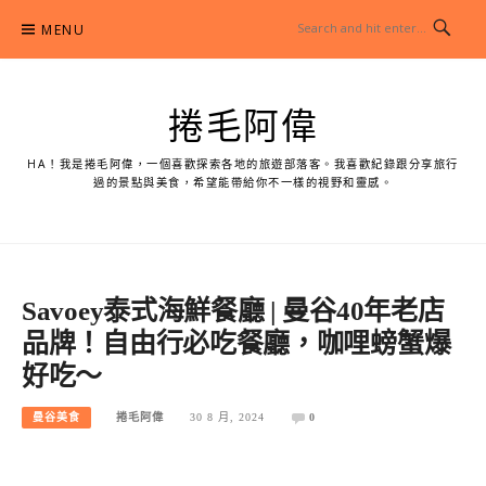
Skip
MENU
to
content
捲毛阿偉
HA！我是捲毛阿偉，一個喜歡探索各地的旅遊部落客。我喜歡紀錄跟分享旅行
過的景點與美食，希望能帶給你不一樣的視野和靈感。
Savoey泰式海鮮餐廳 | 曼谷40年老店
品牌！自由行必吃餐廳，咖哩螃蟹爆
好吃～
曼谷美食
捲毛阿偉
30 8 月, 2024
0