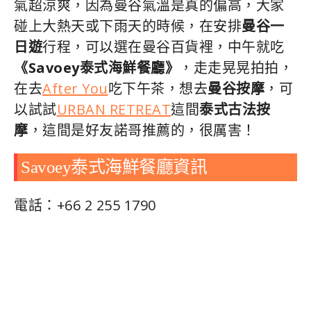
氣超涼爽，因為曼谷氣溫是真的偏高，大家
碰上大熱天或下雨天的時候，在安排
曼谷一
日遊
行程，可以選在曼谷百貨裡，中午就吃
《Savoey泰式海鮮餐廳》
，走走晃晃拍拍，
在去
After You
吃下午茶，想去
曼谷按摩
，可
以試試
URBAN RETREAT
這間
泰式古法按
摩
，這間是好友諾哥推薦的，很厲害！
Savoey泰式海鮮餐廳資訊
電話：+66 2 255 1790