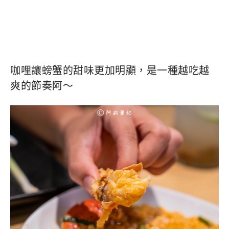
咖哩讓螃蟹的甜味更加明顯，是一種越吃越
爽的節奏阿～