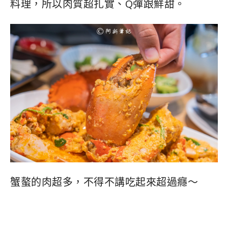
超大隻的蟹螯，是活跳跳的螃蟹，下去新鮮
料理，所以肉質超扎實、Q彈跟鮮甜。