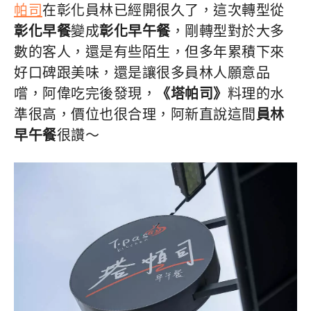
帕司
在彰化員林已經開很久了，這次轉型從
彰化早餐
變成
彰化早午餐
，剛轉型對於大多
數的客人，還是有些陌生，但多年累積下來
好口碑跟美味，還是讓很多員林人願意品
嚐，阿偉吃完後發現，
《塔帕司》
料理的水
準很高，價位也很合理，阿新直說這間
員林
早午餐
很讚～