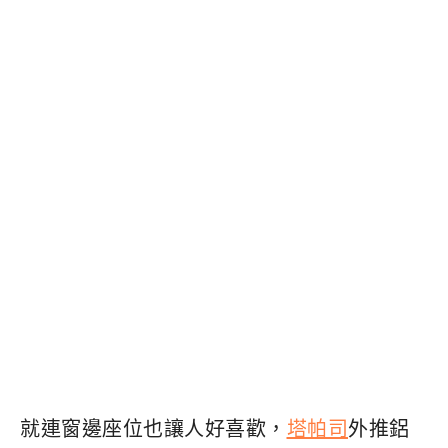
就連窗邊座位也讓人好喜歡，
塔帕司
外推鋁