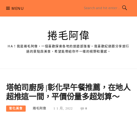
Skip
MENU
to
content
捲毛阿偉
HA！我是捲毛阿偉，一個喜歡探索各地的旅遊部落客。我喜歡紀錄跟分享旅行
過的景點與美食，希望能帶給你不一樣的視野和靈感。
塔帕司廚房 |彰化早午餐推薦，在地人
超推這一間，平價份量多超划算～
彰化美食
捲毛阿偉
1 1 月, 2022
0