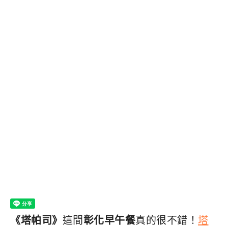
《塔帕司》
這間
彰化早午餐
真的很不錯！
塔