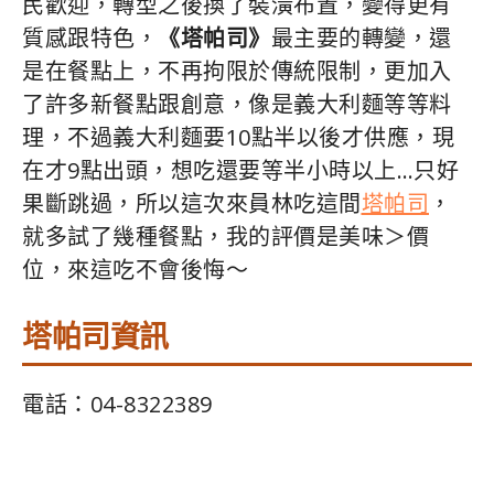
民歡迎，轉型之後換了裝潢布置，變得更有
質感跟特色，
《塔帕司》
最主要的轉變，還
是在餐點上，不再拘限於傳統限制，更加入
了許多新餐點跟創意，像是義大利麵等等料
理，不過義大利麵要10點半以後才供應，現
在才9點出頭，想吃還要等半小時以上…只好
果斷跳過，所以這次來員林吃這間
塔帕司
，
就多試了幾種餐點，我的評價是美味＞價
位，來這吃不會後悔～
塔帕司資訊
電話：04-8322389