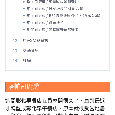
塔帕司廚房 / 蔥燒脆皮雞腿蛋餅
塔帕司廚房 / 日式板燒蛋餅 組合餐
塔帕司廚房 / B52轟炸雞腿核蛋堡 (隱藏菜單)
塔帕司廚房 / 凱薩沙拉
塔帕司廚房 / 黑松露野菇歐姆蛋
店家/景點資訊
交通資訊
評論
塔帕司廚房
這間
彰化早餐店
在員林開很久了，直到最近
才轉型成
彰化早午餐
店，原本就很受當地居