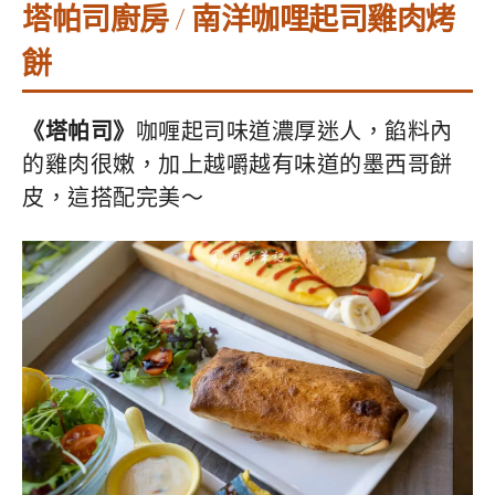
塔帕司廚房 / 南洋咖哩起司雞肉烤
餅
《塔帕司》
咖喱起司味道濃厚迷人，餡料內
的雞肉很嫩，加上越嚼越有味道的墨西哥餅
皮，這搭配完美～