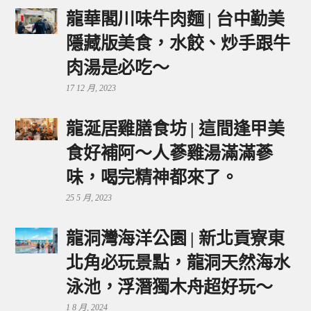
龍華閣川味牛肉麵 | 台中勤美
隱藏版美食，水餃、炒手跟牛
肉湯是必吃～
17 12 月, 2023
龍涎居雞膳食坊 | 這間逢甲美
食好補阿～人蔘雞湯滿滿蔘
味，喝完精神都來了。
25 5 月, 2023
龍洞灣海洋公園 | 新北貢寮東
北角必玩景點，龍洞天然海水
泳池，浮潛獨木舟超好玩～
1 8 月, 2024