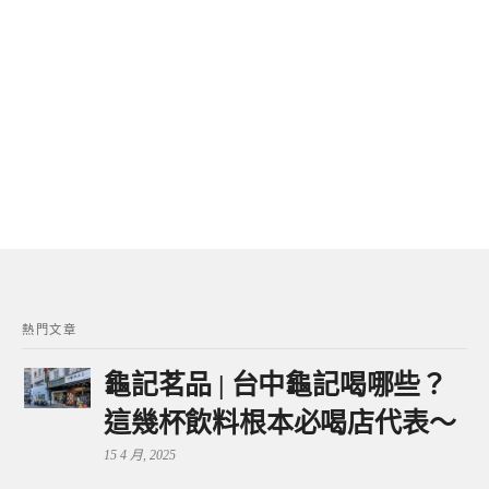
熱門文章
龜記茗品 | 台中龜記喝哪些？
這幾杯飲料根本必喝店代表～
15 4 月, 2025