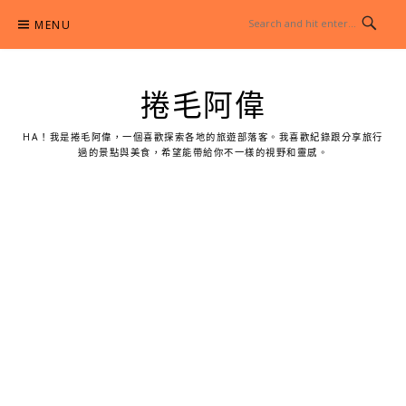
Skip
MENU
to
content
捲毛阿偉
HA！我是捲毛阿偉，一個喜歡探索各地的旅遊部落客。我喜歡紀錄跟分享旅行
過的景點與美食，希望能帶給你不一樣的視野和靈感。