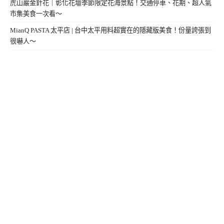
虎山巖金針花｜彰化花壇季節限定花海景點！交通停車、花期、超人氣
市集美食一次看～
MianQ PASTA 太平店 | 台中太平用料超實在的隱藏版美食！份量誇張到
很嚇人～