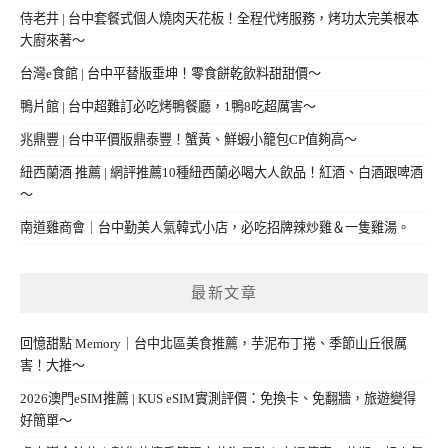
侍老井 | 台中套餐式個人燒肉天花板！全程代烤服務，烤功太完美根本
大廚來著～
台灣e食館 | 台中平替版垂坤！零食餅乾飲料甜甜價～
鴨片館 | 台中超難訂必吃烤鴨餐廳，1鴨8吃超厲害～
兆鼎豐 | 台中平價版鼎泰豐！蟹黃、鮮蝦小籠包CP值夠高～
紐西蘭酒 推薦 | 網評推薦10種紐西蘭必喝大人飲品！紅酒、白酒跟啤酒
～
南道雞商會｜台中勤美人氣韓式小店，必吃招牌辣炒雞＆一隻雞湯。
最新文章
回憶甜點 Memory｜台中北區美食推薦，芋泥布丁捲、季節山丘很厲
害！大推～
2026澳門eSIM推薦 | KUS eSIM實測評價：免換卡、免翻牆，旅遊變得
好簡單～