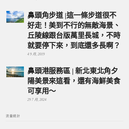
鼻頭角步道 |這一條步道很不
好走！美到不行的無敵海景、
丘陵線跟台版萬里長城，不時
就要停下來，到底還多長啊？
4 9 月, 2019
鼻頭港服務區 | 新北東北角夕
陽美景來這看，還有海鮮美食
可享用～
29 7 月, 2024
流量統計