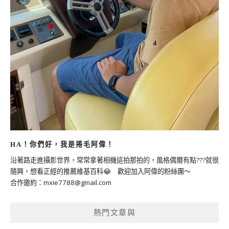
HA！你們好，我是捲毛阿偉！
沿著路走進攝影世界，常常拿著相機這拍那拍的，風格偶爾有點???就很
隨興，想看正經的推薦維基百科😂 歡迎加入阿偉的粉絲團～
合作邀約：
mxie7788@gmail.com
熱門文章與