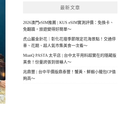
最新文章
2026澳門eSIM推薦 | KUS eSIM實測評價：免換卡、
免翻牆，旅遊變得好簡單～
虎山巖金針花｜彰化花壇季節限定花海景點！交通停
車、花期、超人氣市集美食一次看～
MianQ PASTA 太平店 | 台中太平用料超實在的隱藏版
美食！份量誇張到很嚇人～
兆鼎豐 | 台中平價版鼎泰豐！蟹黃、鮮蝦小籠包CP值
夠高～