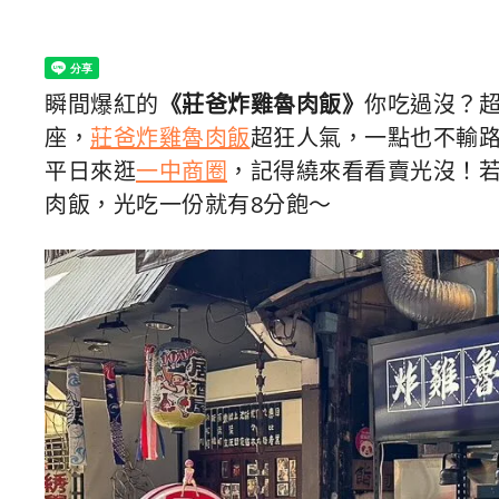
瞬間爆紅的
《莊爸炸雞魯肉飯》
你吃過沒？
座，
莊爸炸雞魯肉飯
超狂人氣，一點也不輸
平日來逛
一中商圈
，記得繞來看看賣光沒！
肉飯，光吃一份就有8分飽～