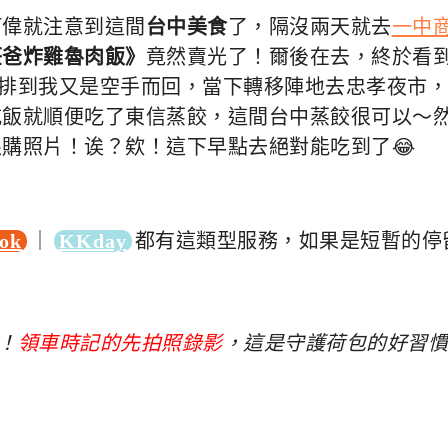
阿偉就注意到這間
台中美食
了，隔沒兩天就去
一中
莊爸炸雞魯肉飯》
竟然賣光了！爾後在去，終於看
心排到我又是空手而回，當下轉移陣地去忠孝夜市，
吃飯就順便吃了東信蒸餃，這間台中蒸餃很可以～
限購照片！诶？欸！這下早點去絕對能吃到了😂
｜
都有這類型服務，如果是短暫的停
ook
KKday
！
領車時記的先拍照錄影
，這是守護荷包的好習慣