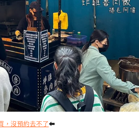
邊買，沒預約去不了
⬅