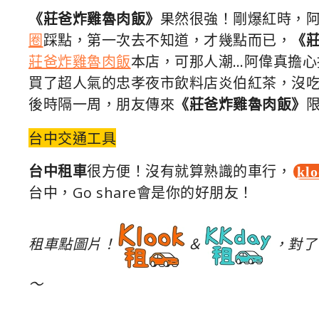
《莊爸炸雞魯肉飯》
果然很強！剛爆紅時，
圈
踩點，第一次去不知道，才幾點而已，
《
莊爸炸雞魯肉飯
本店，可那人潮…阿偉真擔
買了超人氣的忠孝夜市飲料店炎伯紅茶，沒
後時隔一周，朋友傳來
《莊爸炸雞魯肉飯》
台中交通工具
台中租車
很方便！沒有就算熟識的車行，
kl
台中，Go share會是你的好朋友！
租車點圖片！
＆
，對了
～