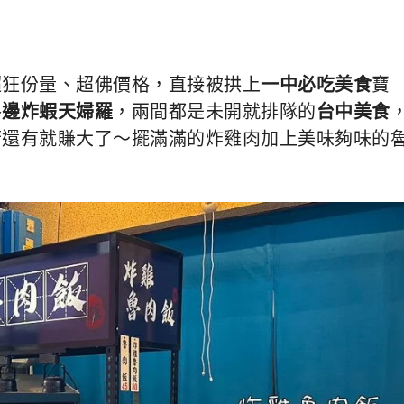
超狂份量、超佛價格，直接被拱上
一中必吃美食
寶
路
邊炸蝦天婦羅
，兩間都是未開就排隊的
台中美食
若還有就賺大了～擺滿滿的炸雞肉加上美味夠味的