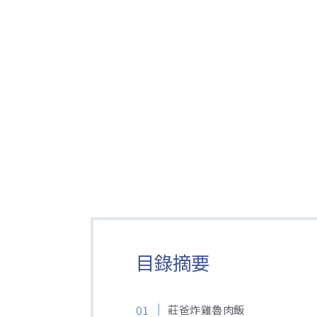
目錄摘要
莊爸炸雞魯肉飯