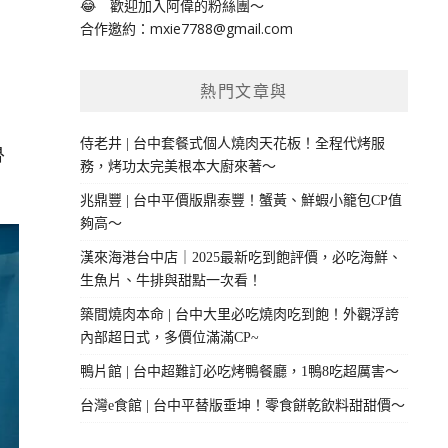
😂 歡迎加入阿偉的粉絲團～
合作邀約：
mxie7788@gmail.com
熱門文章與
，
侍老井 | 台中套餐式個人燒肉天花板！全程代烤服
魯
務，烤功太完美根本大廚來著～
兆鼎豐 | 台中平價版鼎泰豐！蟹黃、鮮蝦小籠包CP值
夠高～
漢來海港台中店｜2025最新吃到飽評價，必吃海鮮、
生魚片、牛排與甜點一次看！
築間燒肉本命 | 台中大里必吃燒肉吃到飽！外觀浮誇
內部超日式，多價位滿滿CP~
鴨片館 | 台中超難訂必吃烤鴨餐廳，1鴨8吃超厲害～
台灣e食館 | 台中平替版垂坤！零食餅乾飲料甜甜價～