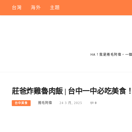
Skip
台灣
海外
主題
to
content
HA！我是捲毛阿偉，一
莊爸炸雞魯肉飯 | 台中一中必吃美食
捲毛阿偉
24 3 月, 2025
0
台中美食