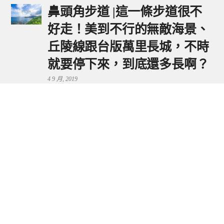
鼻頭角步道 |這一條步道很不
好走！美到不行的無敵海景、
丘陵線跟台版萬里長城，不時
就要停下來，到底還多長啊？
4 9 月, 2019
鼻頭港服務區 | 新北東北角夕
陽美景來這看，還有海鮮美食
可享用～
29 7 月, 2024
流量統計