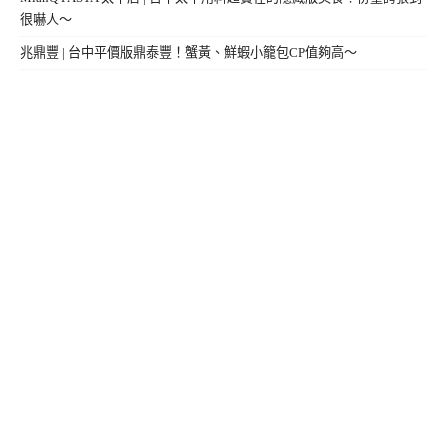
很嚇人～
兆鼎豐 | 台中平價版鼎泰豐！蟹黃、鮮蝦小籠包CP值夠高～