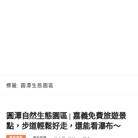
標籤:
圓潭生態園區
圓潭自然生態園區 | 嘉義免費旅遊景
點，步道輕鬆好走，還能看瀑布～
嘉義景點
捲毛阿偉
26 3 月, 2024
0