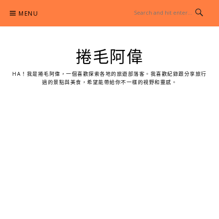
Skip
MENU
to
content
捲毛阿偉
HA！我是捲毛阿偉，一個喜歡探索各地的旅遊部落客。我喜歡紀錄跟分享旅行
過的景點與美食，希望能帶給你不一樣的視野和靈感。