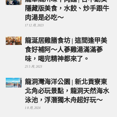
隱藏版美食，水餃、炒手跟牛
肉湯是必吃～
17 12 月, 2023
龍涎居雞膳食坊 | 這間逢甲美
食好補阿～人蔘雞湯滿滿蔘
味，喝完精神都來了。
25 5 月, 2023
龍洞灣海洋公園 | 新北貢寮東
北角必玩景點，龍洞天然海水
泳池，浮潛獨木舟超好玩～
1 8 月, 2024