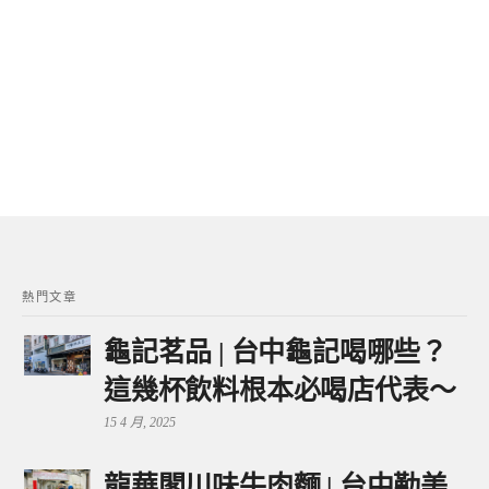
熱門文章
龜記茗品 | 台中龜記喝哪些？
這幾杯飲料根本必喝店代表～
15 4 月, 2025
龍華閣川味牛肉麵 | 台中勤美