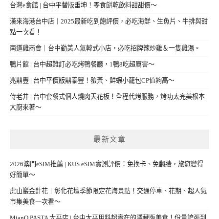
台灣e食館 | 台中平替版垂坤！零食餅乾飲料甜甜價～
漢來海港台中店｜2025最新吃到飽評價，必吃海鮮、生魚片、牛排與甜
點一次看！
南道雞商會｜台中勤美人氣韓式小店，必吃招牌辣炒雞＆一隻雞湯。
鴨片館 | 台中超難訂必吃烤鴨餐廳，1鴨8吃超厲害～
兆鼎豐 | 台中平價版鼎泰豐！蟹黃、鮮蝦小籠包CP值夠高～
侍老井 | 台中套餐式個人燒肉天花板！全程代烤服務，烤功太完美根本
大廚來著～
最新文章
2026澳門eSIM推薦 | KUS eSIM實測評價：免換卡、免翻牆，旅遊變得
好簡單～
虎山巖金針花｜彰化花壇季節限定花海景點！交通停車、花期、超人氣
市集美食一次看～
MianQ PASTA 太平店 | 台中太平用料超實在的隱藏版美食！份量誇張到