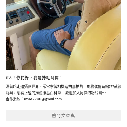
HA！你們好，我是捲毛阿偉！
沿著路走進攝影世界，常常拿著相機這拍那拍的，風格偶爾有點???就很
隨興，想看正經的推薦維基百科😂 歡迎加入阿偉的粉絲團～
合作邀約：
mxie7788@gmail.com
熱門文章與