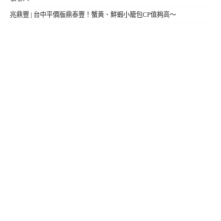
兆鼎豐 | 台中平價版鼎泰豐！蟹黃、鮮蝦小籠包CP值夠高～