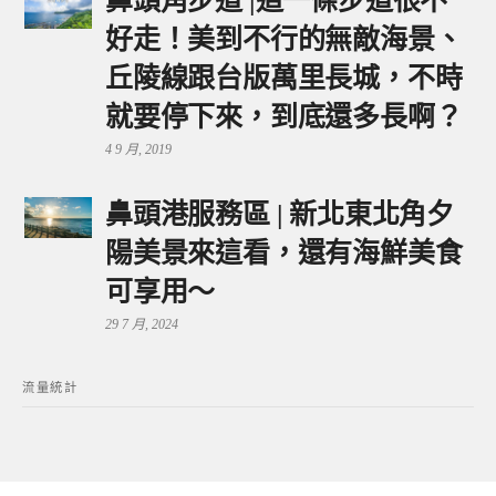
鼻頭角步道 |這一條步道很不
好走！美到不行的無敵海景、
丘陵線跟台版萬里長城，不時
就要停下來，到底還多長啊？
4 9 月, 2019
鼻頭港服務區 | 新北東北角夕
陽美景來這看，還有海鮮美食
可享用～
29 7 月, 2024
流量統計