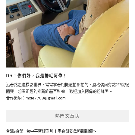
HA！你們好，我是捲毛阿偉！
沿著路走進攝影世界，常常拿著相機這拍那拍的，風格偶爾有點???就很
隨興，想看正經的推薦維基百科😂 歡迎加入阿偉的粉絲團～
合作邀約：
mxie7788@gmail.com
熱門文章與
台灣e食館 | 台中平替版垂坤！零食餅乾飲料甜甜價～