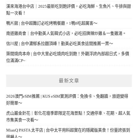
漢來海港台中店｜2025最新吃到飽評價，必吃海鮮、生魚片、牛排與甜
點一次看！
鴨片館 | 台中超難訂必吃烤鴨餐廳，1鴨8吃超厲害～
南道雞商會｜台中勤美人氣韓式小店，必吃招牌辣炒雞＆一隻雞湯。
信川屋 | 台中濃郁系拉麵頂峰！勤美必吃美食這間推薦一票～
築間燒肉本命 | 台中大里必吃燒肉吃到飽！外觀浮誇內部超日式，多價
位滿滿CP~
最新文章
2026澳門eSIM推薦 | KUS eSIM實測評價：免換卡、免翻牆，旅遊變得
好簡單～
虎山巖金針花｜彰化花壇季節限定花海景點！交通停車、花期、超人氣
市集美食一次看～
MianQ PASTA 太平店 | 台中太平用料超實在的隱藏版美食！份量誇張到
很嚇人～