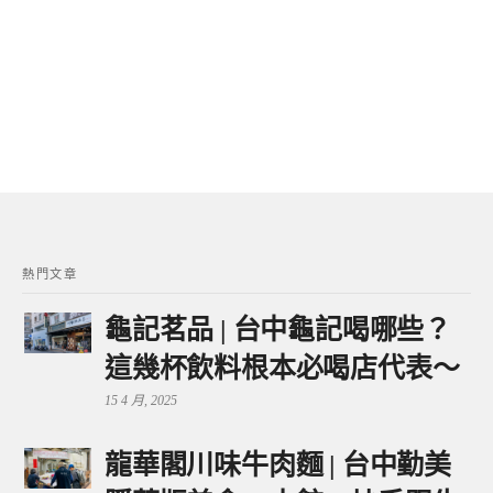
熱門文章
龜記茗品 | 台中龜記喝哪些？
這幾杯飲料根本必喝店代表～
15 4 月, 2025
龍華閣川味牛肉麵 | 台中勤美