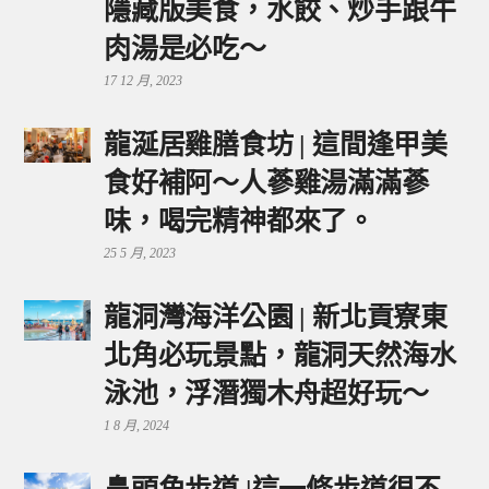
隱藏版美食，水餃、炒手跟牛
肉湯是必吃～
17 12 月, 2023
龍涎居雞膳食坊 | 這間逢甲美
食好補阿～人蔘雞湯滿滿蔘
味，喝完精神都來了。
25 5 月, 2023
龍洞灣海洋公園 | 新北貢寮東
北角必玩景點，龍洞天然海水
泳池，浮潛獨木舟超好玩～
1 8 月, 2024