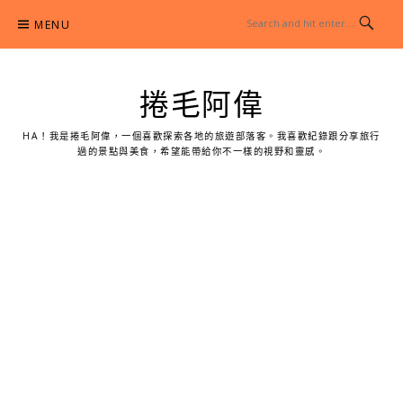
Skip
MENU
to
content
捲毛阿偉
HA！我是捲毛阿偉，一個喜歡探索各地的旅遊部落客。我喜歡紀錄跟分享旅行
過的景點與美食，希望能帶給你不一樣的視野和靈感。