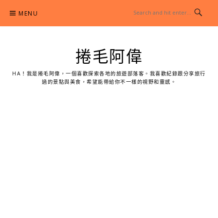
Skip
MENU
to
content
捲毛阿偉
HA！我是捲毛阿偉，一個喜歡探索各地的旅遊部落客。我喜歡紀錄跟分享旅行
過的景點與美食，希望能帶給你不一樣的視野和靈感。