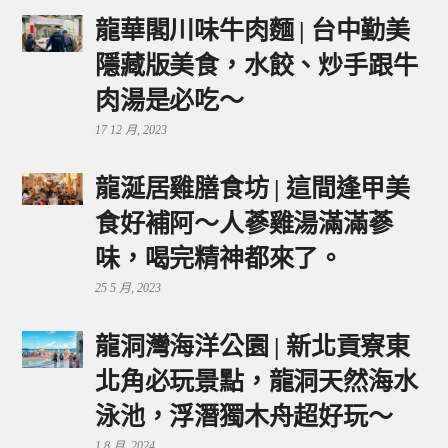
龍華閣川味牛肉麵 | 台中勤美
隱藏版美食，水餃、炒手跟牛
肉湯是必吃～
17 12 月, 2023
龍涎居雞膳食坊 | 這間逢甲美
食好補阿～人蔘雞湯滿滿蔘
味，喝完精神都來了。
25 5 月, 2023
龍洞灣海洋公園 | 新北貢寮東
北角必玩景點，龍洞天然海水
泳池，浮潛獨木舟超好玩～
1 8 月, 2024