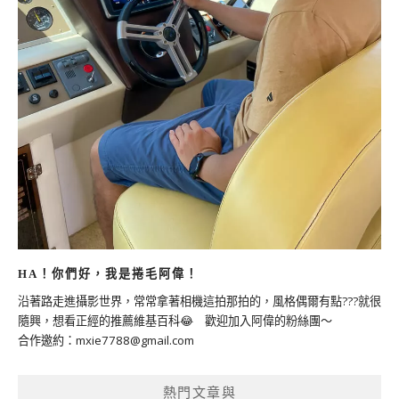
HA！你們好，我是捲毛阿偉！
沿著路走進攝影世界，常常拿著相機這拍那拍的，風格偶爾有點???就很
隨興，想看正經的推薦維基百科😂 歡迎加入阿偉的粉絲團～
合作邀約：
mxie7788@gmail.com
熱門文章與