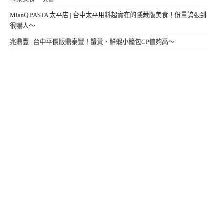
MianQ PASTA 太平店 | 台中太平用料超實在的隱藏版美食！份量誇張到
很嚇人～
兆鼎豐 | 台中平價版鼎泰豐！蟹黃、鮮蝦小籠包CP值夠高～