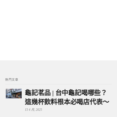
熱門文章
龜記茗品 | 台中龜記喝哪些？
這幾杯飲料根本必喝店代表～
15 4 月, 2025