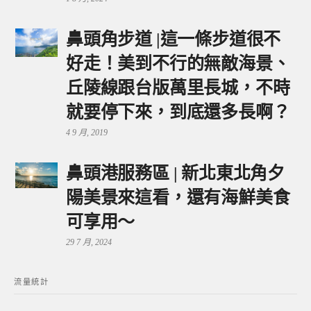
鼻頭角步道 |這一條步道很不
好走！美到不行的無敵海景、
丘陵線跟台版萬里長城，不時
就要停下來，到底還多長啊？
4 9 月, 2019
鼻頭港服務區 | 新北東北角夕
陽美景來這看，還有海鮮美食
可享用～
29 7 月, 2024
流量統計