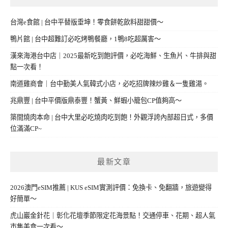
台灣e食館 | 台中平替版垂坤！零食餅乾飲料甜甜價～
鴨片館 | 台中超難訂必吃烤鴨餐廳，1鴨8吃超厲害～
漢來海港台中店｜2025最新吃到飽評價，必吃海鮮、生魚片、牛排與甜
點一次看！
南道雞商會｜台中勤美人氣韓式小店，必吃招牌辣炒雞＆一隻雞湯。
兆鼎豐 | 台中平價版鼎泰豐！蟹黃、鮮蝦小籠包CP值夠高～
築間燒肉本命 | 台中大里必吃燒肉吃到飽！外觀浮誇內部超日式，多價
位滿滿CP~
最新文章
2026澳門eSIM推薦 | KUS eSIM實測評價：免換卡、免翻牆，旅遊變得
好簡單～
虎山巖金針花｜彰化花壇季節限定花海景點！交通停車、花期、超人氣
市集美食一次看～