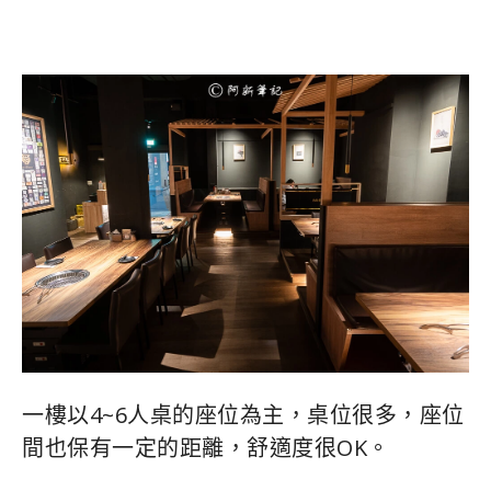
一樓以4~6人桌的座位為主，桌位很多，座位
間也保有一定的距離，舒適度很OK。