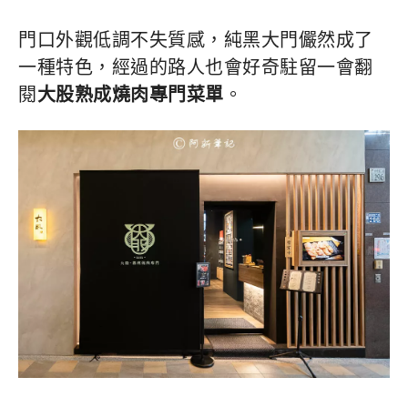
門口外觀低調不失質感，純黑大門儼然成了
一種特色，經過的路人也會好奇駐留一會翻
閱
大股熟成燒肉專門菜單
。