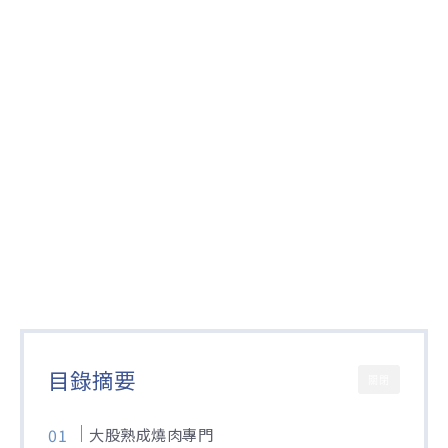
目錄摘要
關閉
大股熟成燒肉專門