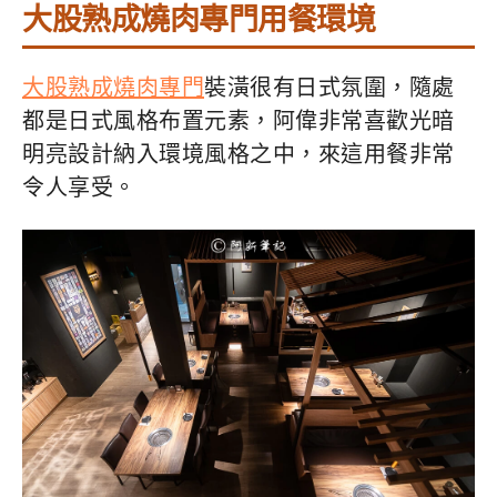
大股熟成燒肉專門用餐環境
大股熟成燒肉專門
裝潢很有日式氛圍，隨處
都是日式風格布置元素，阿偉非常喜歡光暗
明亮設計納入環境風格之中，來這用餐非常
令人享受。