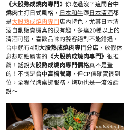
《大股熟成燒肉專門》
你吃過沒？這間
台中
燒肉
主打日式風格，
日本和牛
跟
日本清酒
都
是
大股熟成燒肉專門
店內特色，尤其日本清
酒自動販賣機真的很有趣，多達20種以上的
清酒可選，喜歡品味的饕客絕對不能錯過，
台中就有4間
大股熟成燒肉專門分店
，放假休
息想吃點厲害的
《大股熟成燒肉專門》
很推
薦！話說
大股熟成燒肉專門價格
真不是蓋
的！不愧是
台中高檔餐廳
，但CP值確實很到
位，全程代烤桌邊服務，烤功也是一流沒話
說～