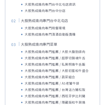
大股熟成燒肉專門台中北屯店資訊
大股熟成燒肉專門台中分店
大股熟成燒肉專門台中北屯店
大股熟成燒肉專門用餐環境
大股熟成燒肉專門清酒自動販賣機
大股熟成燒肉專門菜單
大股熟成燒肉專門推薦 / 大股大腹肋排肉
大股熟成燒肉專門推薦 / 超厚切銷魂牛舌
大股熟成燒肉專門推薦 / 私房照燒牛舌飯
大股熟成燒肉專門推薦 / 大股初嘗和牛盛合
大股熟成燒肉專門推薦 / 蔬菜組合
大股熟成燒肉專門推薦 / A5老饕牛排
大股熟成燒肉專門推薦 / 台灣活力豬松阪
大股熟成燒肉專門推薦 / 西班牙伊比利豬
大股熟成燒肉專門推薦 / 隱藏版和牛涮燒