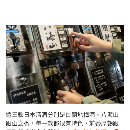
這三款日本清酒分別是白蘭地梅酒、八海山
跟山之香，每一款都很有特色，前香厚韻跟