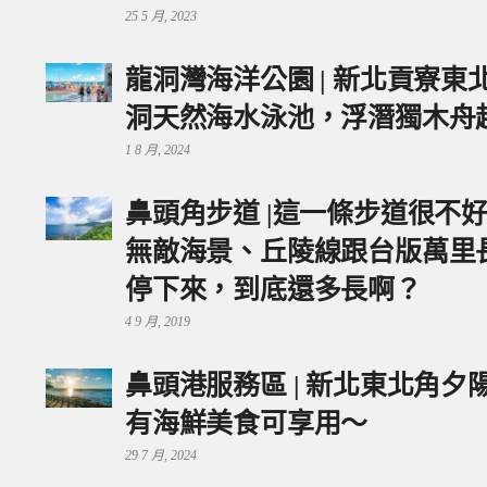
25 5 月, 2023
龍洞灣海洋公園 | 新北貢寮
洞天然海水泳池，浮潛獨木舟
1 8 月, 2024
鼻頭角步道 |這一條步道很不
無敵海景、丘陵線跟台版萬里
停下來，到底還多長啊？
4 9 月, 2019
鼻頭港服務區 | 新北東北角
有海鮮美食可享用～
29 7 月, 2024