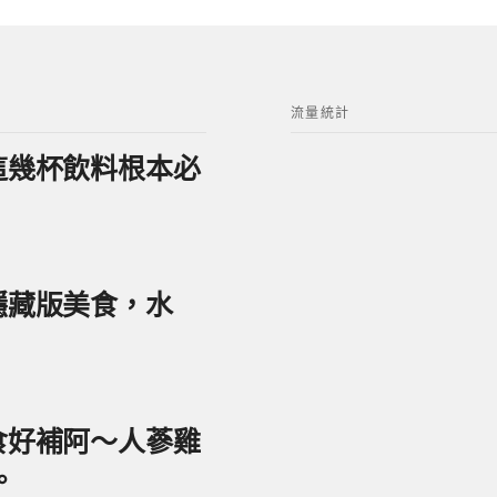
流量統計
？這幾杯飲料根本必
美隱藏版美食，水
美食好補阿～人蔘雞
。