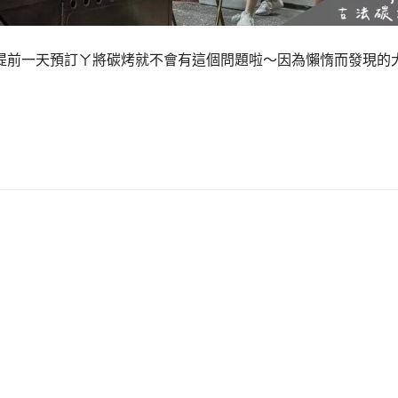
提前一天預訂ㄚ將碳烤就不會有這個問題啦～因為懶惰而發現的