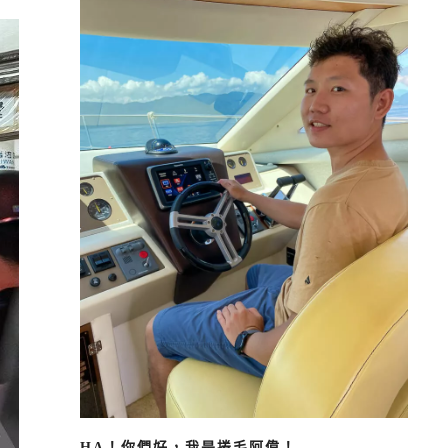
HA！你們好，我是捲毛阿偉！