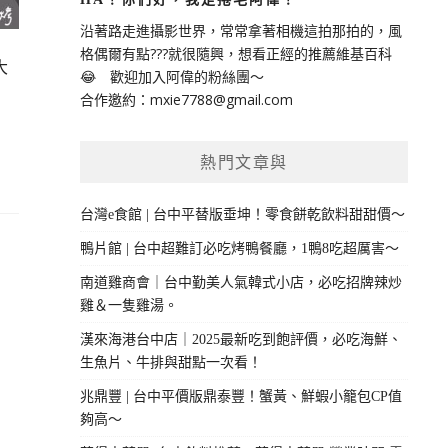
沿著路走進攝影世界，常常拿著相機這拍那拍的，風
格偶爾有點???就很隨興，想看正經的推薦維基百科
大
😂 歡迎加入阿偉的粉絲團～
合作邀約：
mxie7788@gmail.com
熱門文章與
台灣e食館 | 台中平替版垂坤！零食餅乾飲料甜甜價～
鴨片館 | 台中超難訂必吃烤鴨餐廳，1鴨8吃超厲害～
南道雞商會｜台中勤美人氣韓式小店，必吃招牌辣炒
雞＆一隻雞湯。
漢來海港台中店｜2025最新吃到飽評價，必吃海鮮、
生魚片、牛排與甜點一次看！
兆鼎豐 | 台中平價版鼎泰豐！蟹黃、鮮蝦小籠包CP值
夠高～