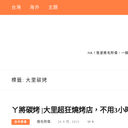
Skip
台灣
海外
主題
to
content
HA！我是捲毛阿偉，一
標籤:
大里碳烤
ㄚ將碳烤 |大里超狂燒烤店，不用3
捲毛阿偉
26 9 月, 2021
0
台中美食