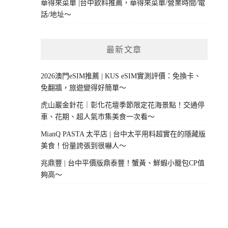
華得來菜單 |台中飲料推薦，華得來菜單/營業時間/電
話/地址～
最新文章
2026澳門eSIM推薦 | KUS eSIM實測評價：免換卡、
免翻牆，旅遊變得好簡單～
虎山巖金針花｜彰化花壇季節限定花海景點！交通停
車、花期、超人氣市集美食一次看～
MianQ PASTA 太平店 | 台中太平用料超實在的隱藏版
美食！份量誇張到很嚇人～
兆鼎豐 | 台中平價版鼎泰豐！蟹黃、鮮蝦小籠包CP值
夠高～