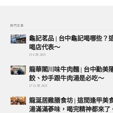
熱門文章
龜記茗品 | 台中龜記喝哪些
喝店代表～
15 4 月, 2025
龍華閣川味牛肉麵 | 台中勤
餃、炒手跟牛肉湯是必吃～
17 12 月, 2023
龍涎居雞膳食坊 | 這間逢甲
湯滿滿蔘味，喝完精神都來了