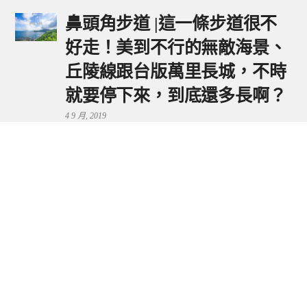
鼻頭角步道 |這一條步道很不
好走！美到不行的無敵海景、
丘陵線跟台版萬里長城，不時
就要停下來，到底還多長啊？
4 9 月, 2019
鼻頭港服務區 | 新北東北角夕
陽美景來這看，還有海鮮美食
可享用～
29 7 月, 2024
流量統計