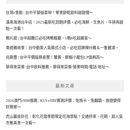
台灣e食館 | 台中平替版垂坤！零食餅乾飲料甜甜價～
漢來海港台中店｜2025最新吃到飽評價，必吃海鮮、生魚片、牛排與甜
點一次看！
鴨片館 | 台中超難訂必吃烤鴨餐廳，1鴨8吃超厲害～
南道雞商會｜台中勤美人氣韓式小店，必吃招牌辣炒雞＆一隻雞湯。
兆鼎豐 | 台中平價版鼎泰豐！蟹黃、鮮蝦小籠包CP值夠高～
華得來菜單 |台中飲料推薦，華得來菜單/營業時間/電話/地址～
最新文章
2026澳門eSIM推薦 | KUS eSIM實測評價：免換卡、免翻牆，旅遊變得
好簡單～
虎山巖金針花｜彰化花壇季節限定花海景點！交通停車、花期、超人氣
市集美食一次看～