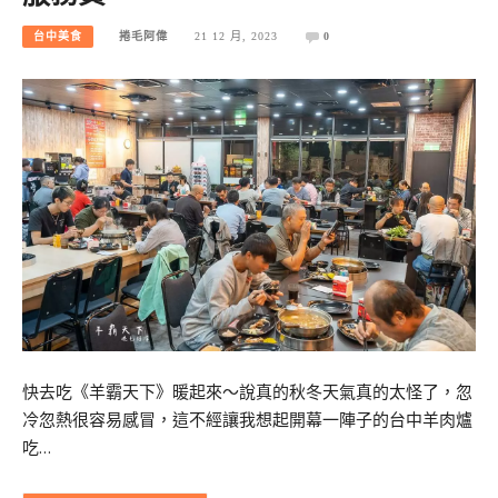
台中美食
捲毛阿偉
21 12 月, 2023
0
快去吃《羊霸天下》暖起來～說真的秋冬天氣真的太怪了，忽
冷忽熱很容易感冒，這不經讓我想起開幕一陣子的台中羊肉爐
吃…