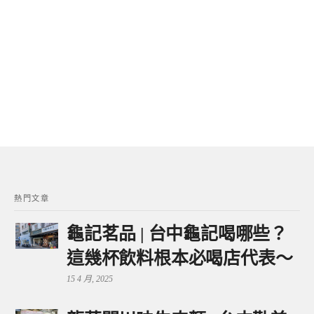
熱門文章
龜記茗品 | 台中龜記喝哪些？
這幾杯飲料根本必喝店代表～
15 4 月, 2025