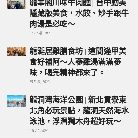
龍華閣川味牛肉麵 | 台中勤美
隱藏版美食，水餃、炒手跟牛
肉湯是必吃～
17 12 月, 2023
龍涎居雞膳食坊 | 這間逢甲美
食好補阿～人蔘雞湯滿滿蔘
味，喝完精神都來了。
25 5 月, 2023
龍洞灣海洋公園 | 新北貢寮東
北角必玩景點，龍洞天然海水
泳池，浮潛獨木舟超好玩～
1 8 月, 2024