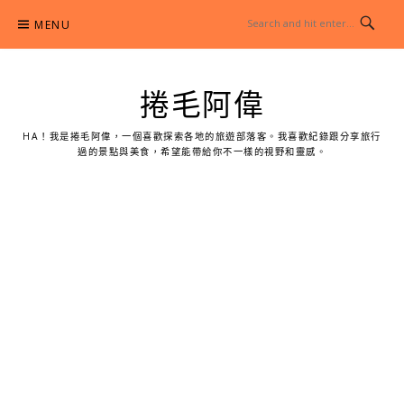
Skip
MENU
to
content
捲毛阿偉
HA！我是捲毛阿偉，一個喜歡探索各地的旅遊部落客。我喜歡紀錄跟分享旅行
過的景點與美食，希望能帶給你不一樣的視野和靈感。