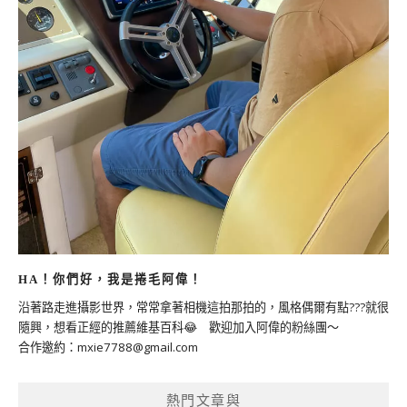
HA！你們好，我是捲毛阿偉！
沿著路走進攝影世界，常常拿著相機這拍那拍的，風格偶爾有點???就很
隨興，想看正經的推薦維基百科😂 歡迎加入阿偉的粉絲團～
合作邀約：
mxie7788@gmail.com
熱門文章與