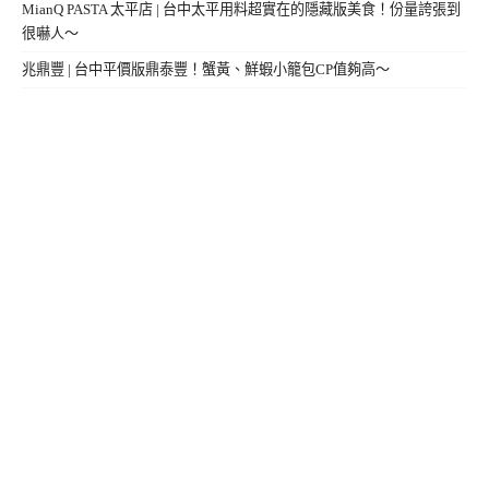
MianQ PASTA 太平店 | 台中太平用料超實在的隱藏版美食！份量誇張到
很嚇人～
兆鼎豐 | 台中平價版鼎泰豐！蟹黃、鮮蝦小籠包CP值夠高～