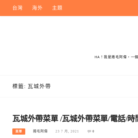
Skip
台灣
海外
主題
to
content
HA！我是捲毛阿偉，一
標籤:
瓦城外帶
瓦城外帶菜單 /瓦城外帶菜單/電話/時
捲毛阿偉
23 7 月, 2021
0
菜單