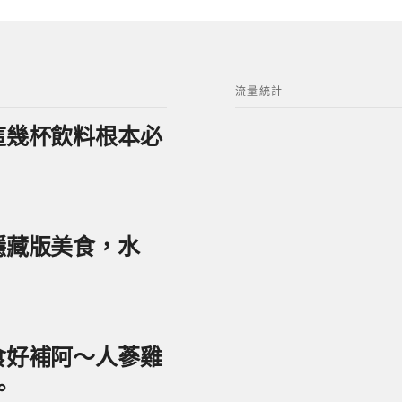
流量統計
？這幾杯飲料根本必
美隱藏版美食，水
美食好補阿～人蔘雞
。