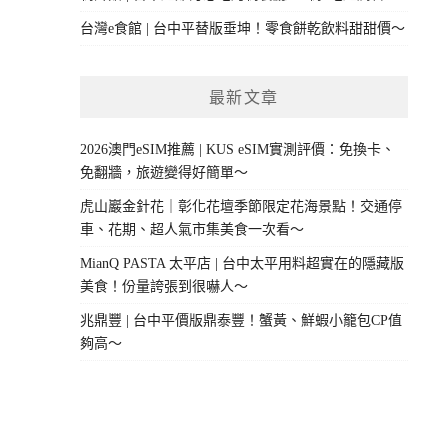
台灣e食館 | 台中平替版垂坤！零食餅乾飲料甜甜價～
最新文章
2026澳門eSIM推薦 | KUS eSIM實測評價：免換卡、
免翻牆，旅遊變得好簡單～
虎山巖金針花｜彰化花壇季節限定花海景點！交通停
車、花期、超人氣市集美食一次看～
MianQ PASTA 太平店 | 台中太平用料超實在的隱藏版
美食！份量誇張到很嚇人～
兆鼎豐 | 台中平價版鼎泰豐！蟹黃、鮮蝦小籠包CP值
夠高～