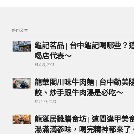
熱門文章
龜記茗品 | 台中龜記喝哪些
喝店代表～
15 4 月, 2025
龍華閣川味牛肉麵 | 台中勤
餃、炒手跟牛肉湯是必吃～
17 12 月, 2023
龍涎居雞膳食坊 | 這間逢甲
湯滿滿蔘味，喝完精神都來了