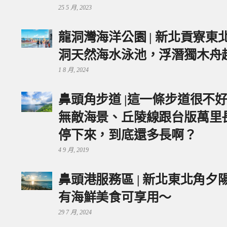
25 5 月, 2023
龍洞灣海洋公園 | 新北貢寮
洞天然海水泳池，浮潛獨木舟
1 8 月, 2024
鼻頭角步道 |這一條步道很不
無敵海景、丘陵線跟台版萬里
停下來，到底還多長啊？
4 9 月, 2019
鼻頭港服務區 | 新北東北角
有海鮮美食可享用～
29 7 月, 2024