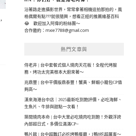
沿著路走進攝影世界，常常拿著相機這拍那拍的，風
格偶爾有點???就很隨興，想看正經的推薦維基百科
，
😂 歡迎加入阿偉的粉絲團～
合作邀約：
mxie7788@gmail.com
熱門文章與
侍老井 | 台中套餐式個人燒肉天花板！全程代烤服
務，烤功太完美根本大廚來著～
兆鼎豐 | 台中平價版鼎泰豐！蟹黃、鮮蝦小籠包CP值
夠高～
漢來海港台中店｜2025最新吃到飽評價，必吃海鮮、
生魚片、牛排與甜點一次看！
築間燒肉本命 | 台中大里必吃燒肉吃到飽！外觀浮誇
內部超日式，多價位滿滿CP~
鴨片館 | 台中超難訂必吃烤鴨餐廳，1鴨8吃超厲害～