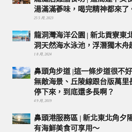
湯滿滿蔘味，喝完精神都來了
25 5 月, 2023
龍洞灣海洋公園 | 新北貢寮
洞天然海水泳池，浮潛獨木舟
1 8 月, 2024
鼻頭角步道 |這一條步道很不
無敵海景、丘陵線跟台版萬里
停下來，到底還多長啊？
4 9 月, 2019
鼻頭港服務區 | 新北東北角
有海鮮美食可享用～