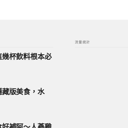
流量統計
？這幾杯飲料根本必
美隱藏版美食，水
美食好補阿～人蔘雞