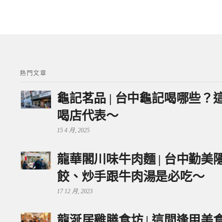
熱門文章
龜記茗品 | 台中龜記喝哪些
喝店代表～
15 4 月, 2025
龍華閣川味牛肉麵 | 台中勤
餃、炒手跟牛肉湯是必吃～
17 12 月, 2023
龍涎居雞膳食坊 | 這間逢甲