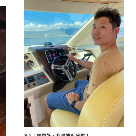
HA！你們好，我是捲毛阿偉！