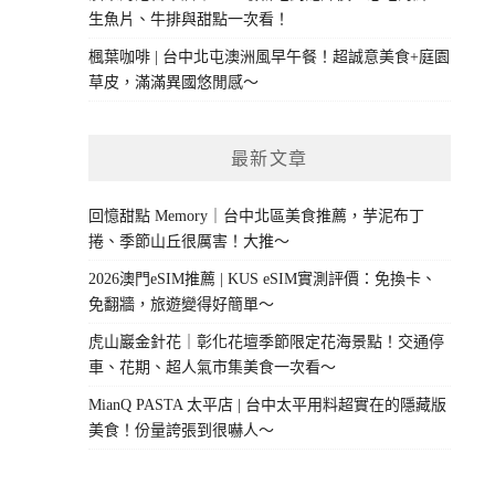
生魚片、牛排與甜點一次看！
楓葉咖啡 | 台中北屯澳洲風早午餐！超誠意美食+庭園
草皮，滿滿異國悠閒感～
最新文章
回憶甜點 Memory｜台中北區美食推薦，芋泥布丁
捲、季節山丘很厲害！大推～
2026澳門eSIM推薦 | KUS eSIM實測評價：免換卡、
免翻牆，旅遊變得好簡單～
虎山巖金針花｜彰化花壇季節限定花海景點！交通停
車、花期、超人氣市集美食一次看～
MianQ PASTA 太平店 | 台中太平用料超實在的隱藏版
美食！份量誇張到很嚇人～