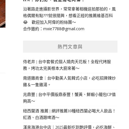
沿著路走進攝影世界，常常拿著相機這拍那拍的，風
格偶爾有點???就很隨興，想看正經的推薦維基百科
😂 歡迎加入阿偉的粉絲團～
合作邀約：
mxie7788@gmail.com
熱門文章與
侍老井 | 台中套餐式個人燒肉天花板！全程代烤服
務，烤功太完美根本大廚來著～
南道雞商會｜台中勤美人氣韓式小店，必吃招牌辣炒
雞＆一隻雞湯。
兆鼎豐 | 台中平價版鼎泰豐！蟹黃、鮮蝦小籠包CP值
夠高～
紐西蘭酒 推薦 | 網評推薦10種紐西蘭必喝大人飲品！
紅酒、白酒跟啤酒～
漢來海港台中店｜2025最新吃到飽評價，必吃海鮮、