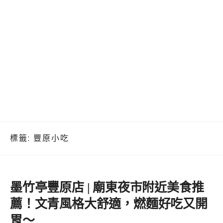
標籤:
豐原小吃
墨竹亭豐原店 | 廟東夜市附近美食推
薦！文青風格大舒適，燃麵好吃又開
胃～