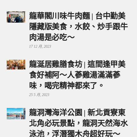
龍華閣川味牛肉麵 | 台中勤美
隱藏版美食，水餃、炒手跟牛
肉湯是必吃～
17 12 月, 2023
龍涎居雞膳食坊 | 這間逢甲美
食好補阿～人蔘雞湯滿滿蔘
味，喝完精神都來了。
25 5 月, 2023
龍洞灣海洋公園 | 新北貢寮東
北角必玩景點，龍洞天然海水
泳池，浮潛獨木舟超好玩～