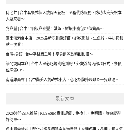
侍老井 | 台中套餐式個人燒肉天花板！全程代烤服務，烤功太完美根本
大廚來著～
兆鼎豐 | 台中平價版鼎泰豐！蟹黃、鮮蝦小籠包CP值夠高～
漢來海港台中店｜2025最新吃到飽評價，必吃海鮮、生魚片、牛排與甜
點一次看！
台灣e食館 | 台中平替版垂坤！零食餅乾飲料甜甜價～
築間燒肉本命 | 台中大里必吃燒肉吃到飽！外觀浮誇內部超日式，多價
位滿滿CP~
南道雞商會｜台中勤美人氣韓式小店，必吃招牌辣炒雞＆一隻雞湯。
最新文章
2026澳門eSIM推薦 | KUS eSIM實測評價：免換卡、免翻牆，旅遊變得
好簡單～
虎山巖金針花｜彰化花壇季節限定花海景點！交通停車、花期、超人氣