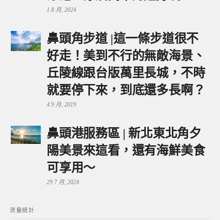
1 8 月, 2024
鼻頭角步道 |這一條步道很不
好走！美到不行的無敵海景、
丘陵線跟台版萬里長城，不時
就要停下來，到底還多長啊？
4 9 月, 2019
鼻頭港服務區 | 新北東北角夕
陽美景來這看，還有海鮮美食
可享用～
29 7 月, 2024
流量統計