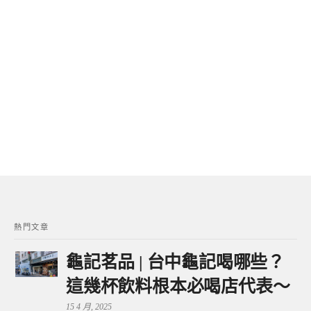
熱門文章
龜記茗品 | 台中龜記喝哪些？
這幾杯飲料根本必喝店代表～
15 4 月, 2025