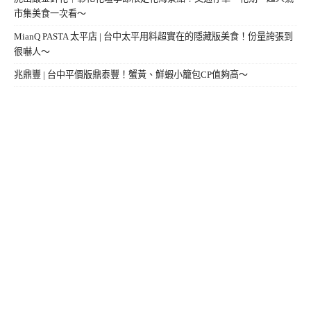
市集美食一次看～
MianQ PASTA 太平店 | 台中太平用料超實在的隱藏版美食！份量誇張到
很嚇人～
兆鼎豐 | 台中平價版鼎泰豐！蟹黃、鮮蝦小籠包CP值夠高～