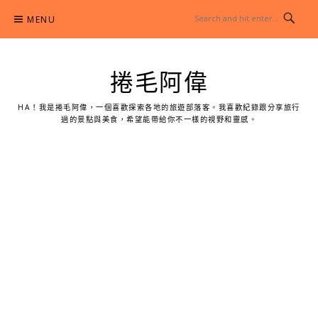
Skip
MENU
to
content
捲毛阿偉
HA！我是捲毛阿偉，一個喜歡探索各地的旅遊部落客。我喜歡紀錄跟分享旅行
過的景點與美食，希望能帶給你不一樣的視野和靈感。