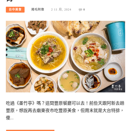
台中美食
捲毛阿偉
2 11 月, 2024
0
吃過《墨竹亭》嗎？這間豐原餐廳可以去！前些天跟阿新去趟
豐原，想說再去廟東夜市吃豐原美食，但周末就是大台特排，
傻…