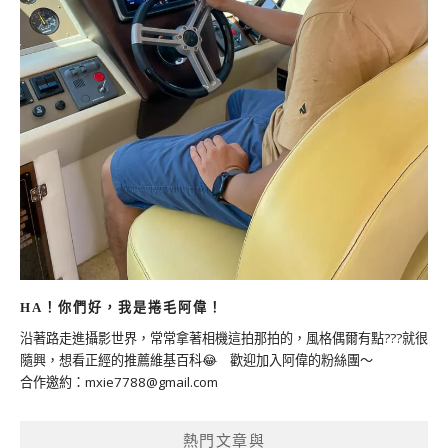
HA！你們好，我是捲毛阿偉！
沿著路走進攝影世界，常常拿著相機這拍那拍的，風格偶爾有點???就很
隨興，想看正經的推薦維基百科😂 歡迎加入阿偉的粉絲團～
合作邀約：
mxie7788@gmail.com
熱門文章與