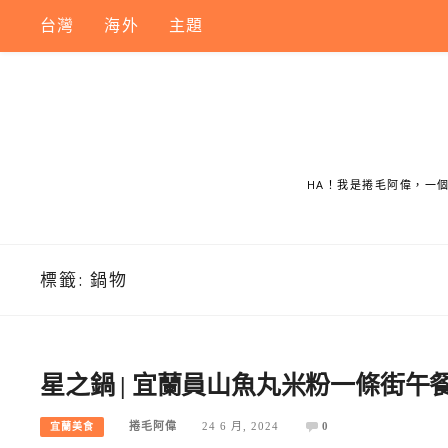
Skip
台灣
海外
主題
to
content
HA！我是捲毛阿偉，一
標籤:
鍋物
星之鍋 | 宜蘭員山魚丸米粉一條街
捲毛阿偉
24 6 月, 2024
0
宜蘭美食