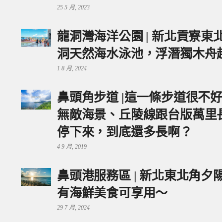
25 5 月, 2023
龍洞灣海洋公園 | 新北貢寮
洞天然海水泳池，浮潛獨木舟
1 8 月, 2024
鼻頭角步道 |這一條步道很不
無敵海景、丘陵線跟台版萬里
停下來，到底還多長啊？
4 9 月, 2019
鼻頭港服務區 | 新北東北角
有海鮮美食可享用～
29 7 月, 2024