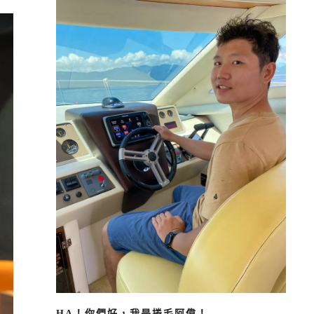
HA！你們好，我是捲毛阿偉！