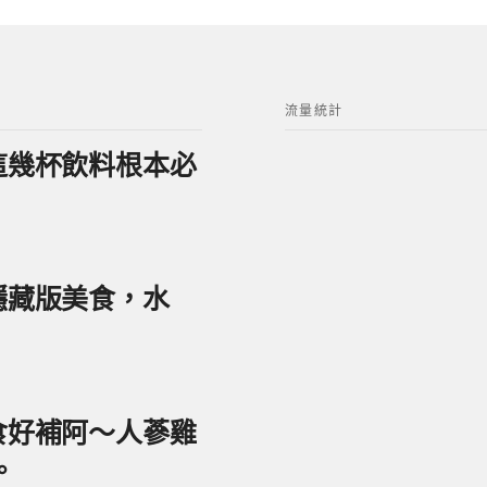
流量統計
？這幾杯飲料根本必
美隱藏版美食，水
美食好補阿～人蔘雞
。