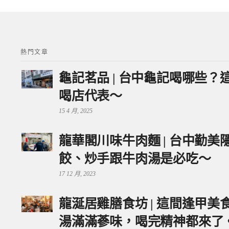
熱門文章
龜記茗品 | 台中龜記喝哪些
喝店代表～
15 4 月, 2025
龍華閣川味牛肉麵 | 台中勤
餃、炒手跟牛肉湯是必吃～
17 12 月, 2023
龍涎居雞膳食坊 | 這間逢甲
湯滿滿蔘味，喝完精神都來了