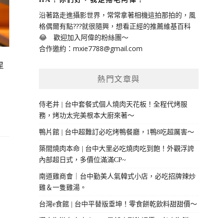
沿著路走進攝影世界，常常拿著相機這拍那拍的，風
格偶爾有點???就很隨興，想看正經的推薦維基百科
😂 歡迎加入阿偉的粉絲團～
合作邀約：
mxie7788@gmail.com
星
熱門文章與
侍老井 | 台中套餐式個人燒肉天花板！全程代烤服
務，烤功太完美根本大廚來著～
鴨片館 | 台中超難訂必吃烤鴨餐廳，1鴨8吃超厲害～
築間燒肉本命 | 台中大里必吃燒肉吃到飽！外觀浮誇
內部超日式，多價位滿滿CP~
南道雞商會｜台中勤美人氣韓式小店，必吃招牌辣炒
雞＆一隻雞湯。
台灣e食館 | 台中平替版垂坤！零食餅乾飲料甜甜價～