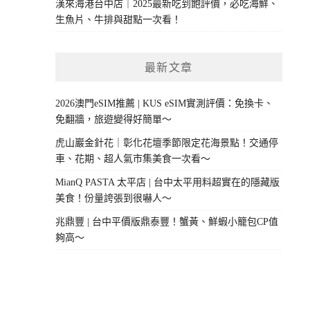
漢來海港台中店｜2025最新吃到飽評價，必吃海鮮、
生魚片、牛排與甜點一次看！
最新文章
2026澳門eSIM推薦 | KUS eSIM實測評價：免換卡、
免翻牆，旅遊變得好簡單～
虎山巖金針花｜彰化花壇季節限定花海景點！交通停
車、花期、超人氣市集美食一次看～
MianQ PASTA 太平店 | 台中太平用料超實在的隱藏版
美食！份量誇張到很嚇人～
兆鼎豐 | 台中平價版鼎泰豐！蟹黃、鮮蝦小籠包CP值
夠高～