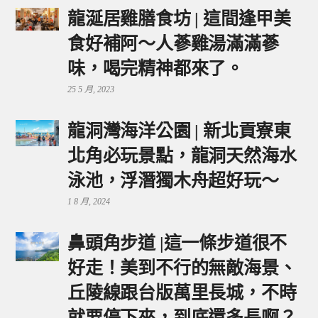
龍涎居雞膳食坊 | 這間逢甲美
食好補阿～人蔘雞湯滿滿蔘
味，喝完精神都來了。
25 5 月, 2023
龍洞灣海洋公園 | 新北貢寮東
北角必玩景點，龍洞天然海水
泳池，浮潛獨木舟超好玩～
1 8 月, 2024
鼻頭角步道 |這一條步道很不
好走！美到不行的無敵海景、
丘陵線跟台版萬里長城，不時
就要停下來，到底還多長啊？