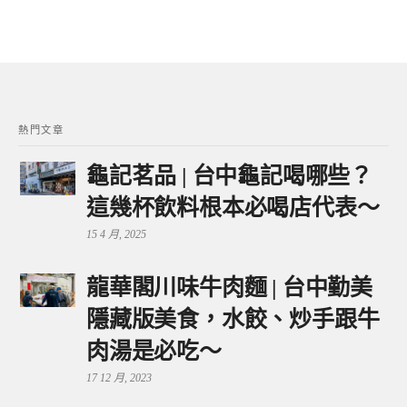
熱門文章
龜記茗品 | 台中龜記喝哪些？
這幾杯飲料根本必喝店代表～
15 4 月, 2025
龍華閣川味牛肉麵 | 台中勤美
隱藏版美食，水餃、炒手跟牛
肉湯是必吃～
17 12 月, 2023