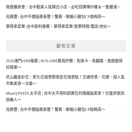
南道雞商會｜台中勤美人氣韓式小店，必吃招牌辣炒雞＆一隻雞湯。
兆鼎豐 | 台中平價版鼎泰豐！蟹黃、鮮蝦小籠包CP值夠高～
華得來菜單 |台中飲料推薦，華得來菜單/營業時間/電話/地址～
最新文章
2026澳門eSIM推薦 | KUS eSIM實測評價：免換卡、免翻牆，旅遊變得
好簡單～
虎山巖金針花｜彰化花壇季節限定花海景點！交通停車、花期、超人氣
市集美食一次看～
MianQ PASTA 太平店 | 台中太平用料超實在的隱藏版美食！份量誇張到
很嚇人～
兆鼎豐 | 台中平價版鼎泰豐！蟹黃、鮮蝦小籠包CP值夠高～