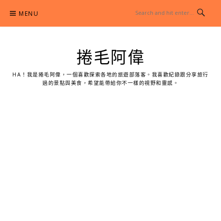
Skip
MENU
to
content
捲毛阿偉
HA！我是捲毛阿偉，一個喜歡探索各地的旅遊部落客。我喜歡紀錄跟分享旅行
過的景點與美食，希望能帶給你不一樣的視野和靈感。