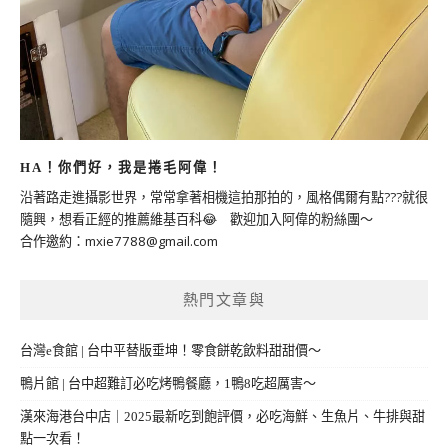
HA！你們好，我是捲毛阿偉！
沿著路走進攝影世界，常常拿著相機這拍那拍的，風格偶爾有點???就很
隨興，想看正經的推薦維基百科😂 歡迎加入阿偉的粉絲團～
合作邀約：
mxie7788@gmail.com
熱門文章與
台灣e食館 | 台中平替版垂坤！零食餅乾飲料甜甜價～
鴨片館 | 台中超難訂必吃烤鴨餐廳，1鴨8吃超厲害～
漢來海港台中店｜2025最新吃到飽評價，必吃海鮮、生魚片、牛排與甜
點一次看！