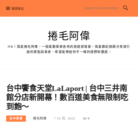
Skip
MENU
to
content
捲毛阿偉
HA！我是捲毛阿偉，一個喜歡探索各地的旅遊部落客。我喜歡紀錄跟分享旅行
過的景點與美食，希望能帶給你不一樣的視野和靈感。
台中饗食天堂LaLaport | 台中三井南
館分店新開幕！數百道美食無限制吃
到飽～
台中美食
捲毛阿偉
7 10 月, 2023
0