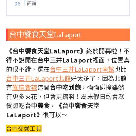
評論
台中饗食天堂LaLaport
《台中饗食天堂LaLaport》
終於開幕啦！不
得不說開在
台中三井LaLaport
裡面，位置真
的很不錯，選在
台中三井LaLaport南館
也比
台中三井LaLaport北館
好太多了，因為北館
有
饗麻饗辣
這間
台中吃到飽
，強強碰撞雖然
有更多火花，但會更擠啊！周末假日約會聚
餐想吃
台中美食
，
《台中饗食天堂
LaLaport》
很可以～
台中交通工具