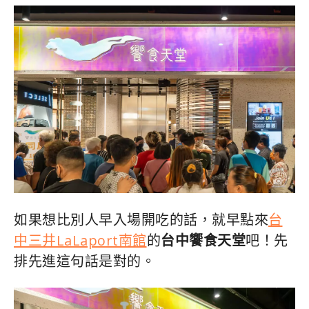
如果想比別人早入場開吃的話，就早點來
台
中三井LaLaport南館
的
台中饗食天堂
吧！先
排先進這句話是對的。