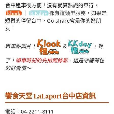
台中租車
很方便！沒有就算熟識的車行，
｜
都有這類型服務，如果是
klook
KKday
短暫的停留台中，Go share會是你的好朋
友！
租車點圖片！
＆
，對
了！
領車時記的先拍照錄影
，這是守護荷包
的好習慣～
饗食天堂 LaLaport台中店資訊
電話：04-2211-8111