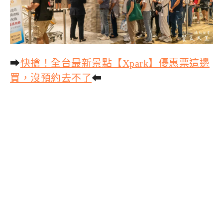
➡
快搶！全台最新景點【Xpark】優惠票這邊
買，沒預約去不了
⬅