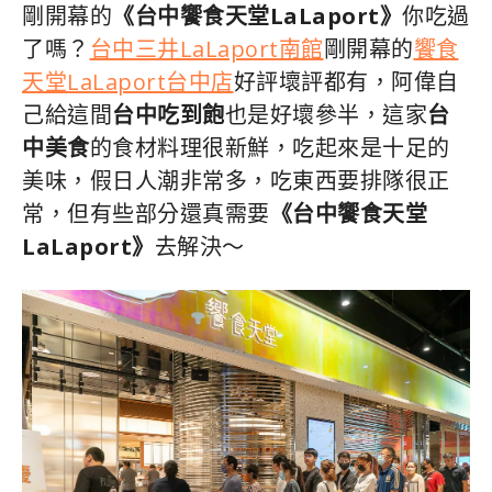
剛開幕的
《台中饗食天堂LaLaport》
你吃過
了嗎？
台中三井LaLaport南館
剛開幕的
饗食
天堂LaLaport台中店
好評壞評都有，阿偉自
己給這間
台中吃到飽
也是好壞參半，這家
台
中美食
的食材料理很新鮮，吃起來是十足的
美味，假日人潮非常多，吃東西要排隊很正
常，但有些部分還真需要
《台中饗食天堂
LaLaport》
去解決～