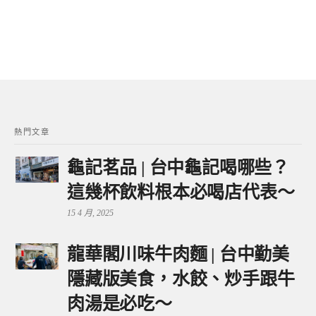
熱門文章
龜記茗品 | 台中龜記喝哪些？
這幾杯飲料根本必喝店代表～
15 4 月, 2025
龍華閣川味牛肉麵 | 台中勤美
隱藏版美食，水餃、炒手跟牛
肉湯是必吃～