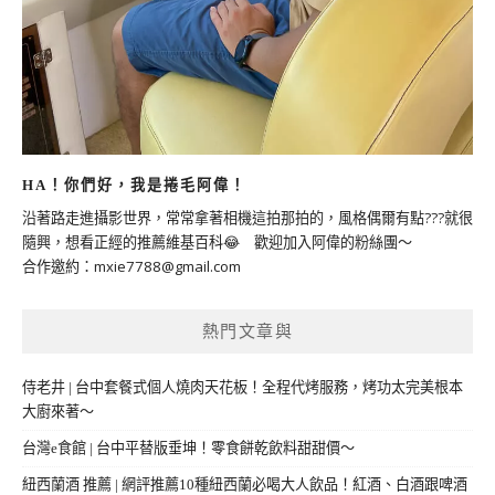
HA！你們好，我是捲毛阿偉！
沿著路走進攝影世界，常常拿著相機這拍那拍的，風格偶爾有點???就很
隨興，想看正經的推薦維基百科😂 歡迎加入阿偉的粉絲團～
合作邀約：
mxie7788@gmail.com
熱門文章與
侍老井 | 台中套餐式個人燒肉天花板！全程代烤服務，烤功太完美根本
大廚來著～
台灣e食館 | 台中平替版垂坤！零食餅乾飲料甜甜價～
紐西蘭酒 推薦 | 網評推薦10種紐西蘭必喝大人飲品！紅酒、白酒跟啤酒