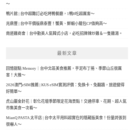
～
鴨片館 | 台中超難訂必吃烤鴨餐廳，1鴨8吃超厲害～
兆鼎豐 | 台中平價版鼎泰豐！蟹黃、鮮蝦小籠包CP值夠高～
南道雞商會｜台中勤美人氣韓式小店，必吃招牌辣炒雞＆一隻雞湯。
最新文章
回憶甜點 Memory｜台中北區美食推薦，芋泥布丁捲、季節山丘很厲
害！大推～
2026澳門eSIM推薦 | KUS eSIM實測評價：免換卡、免翻牆，旅遊變得
好簡單～
虎山巖金針花｜彰化花壇季節限定花海景點！交通停車、花期、超人氣
市集美食一次看～
MianQ PASTA 太平店 | 台中太平用料超實在的隱藏版美食！份量誇張到
很嚇人～