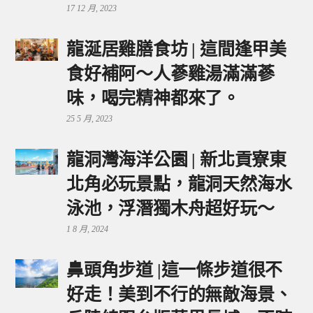
17 12 月, 2023
龍涎居雞膳食坊 | 這間逢甲美
食好補阿～人蔘雞湯滿滿蔘
味，喝完精神都來了。
25 5 月, 2023
龍洞灣海洋公園 | 新北貢寮東
北角必玩景點，龍洞天然海水
泳池，浮潛獨木舟超好玩～
1 8 月, 2024
鼻頭角步道 |這一條步道很不
好走！美到不行的無敵海景、