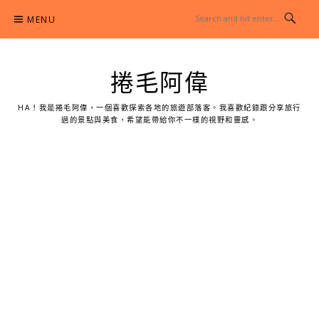
Skip
MENU
to
content
捲毛阿偉
HA！我是捲毛阿偉，一個喜歡探索各地的旅遊部落客。我喜歡紀錄跟分享旅行
過的景點與美食，希望能帶給你不一樣的視野和靈感。