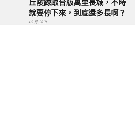
丘陵線跟台版萬里長城，不時
就要停下來，到底還多長啊？
4 9 月, 2019
鼻頭港服務區 | 新北東北角夕
陽美景來這看，還有海鮮美食
可享用～
29 7 月, 2024
流量統計
Copyright © 2026 捲毛阿偉. All Rights Reserved.
Boston Theme by
FameThemes