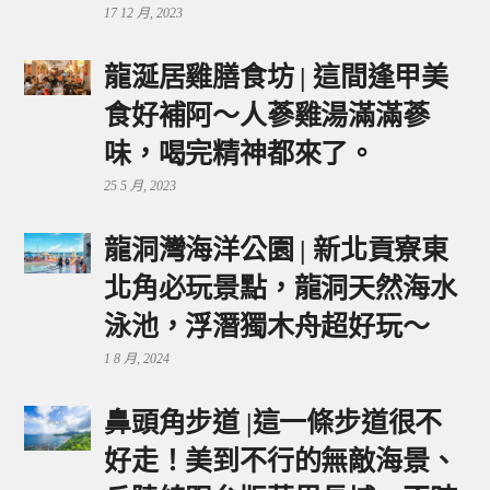
17 12 月, 2023
龍涎居雞膳食坊 | 這間逢甲美
食好補阿～人蔘雞湯滿滿蔘
味，喝完精神都來了。
25 5 月, 2023
龍洞灣海洋公園 | 新北貢寮東
北角必玩景點，龍洞天然海水
泳池，浮潛獨木舟超好玩～
1 8 月, 2024
鼻頭角步道 |這一條步道很不
好走！美到不行的無敵海景、