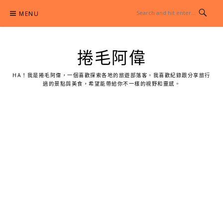
Skip
MENU
to
content
捲毛阿偉
HA！我是捲毛阿偉，一個喜歡探索各地的旅遊部落客。我喜歡紀錄跟分享旅行
過的景點與美食，希望能帶給你不一樣的視野和靈感。