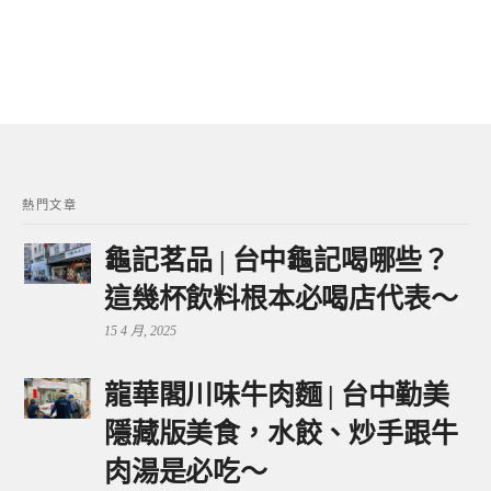
熱門文章
龜記茗品 | 台中龜記喝哪些？
這幾杯飲料根本必喝店代表～
15 4 月, 2025
龍華閣川味牛肉麵 | 台中勤美
隱藏版美食，水餃、炒手跟牛
肉湯是必吃～