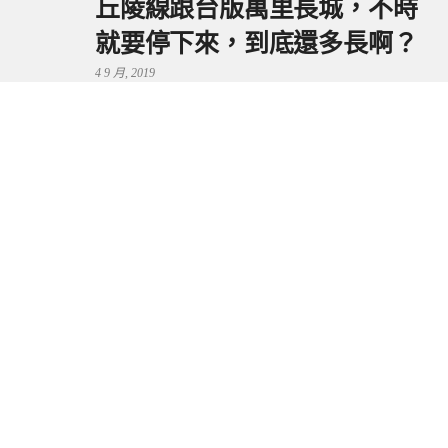
丘陵線跟台版萬里長城，不時
就要停下來，到底還多長啊？
4 9 月, 2019
鼻頭港服務區 | 新北東北角夕
陽美景來這看，還有海鮮美食
可享用～
29 7 月, 2024
流量統計
Copyright © 2026 捲毛阿偉. All Rights Reserved.
Boston Theme by
FameThemes