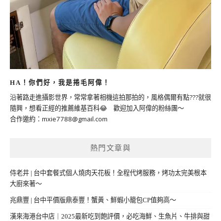
HA！你們好，我是捲毛阿偉！
沿著路走進攝影世界，常常拿著相機這拍那拍的，風格偶爾有點???就很
隨興，想看正經的推薦維基百科😂 歡迎加入阿偉的粉絲團～
合作邀約：
mxie7788@gmail.com
熱門文章與
侍老井 | 台中套餐式個人燒肉天花板！全程代烤服務，烤功太完美根本
大廚來著～
兆鼎豐 | 台中平價版鼎泰豐！蟹黃、鮮蝦小籠包CP值夠高～
漢來海港台中店｜2025最新吃到飽評價，必吃海鮮、生魚片、牛排與甜