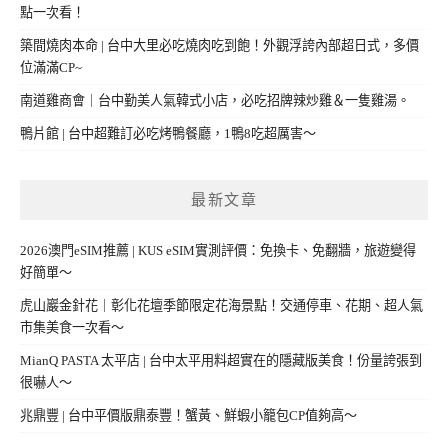
點一次看！
築間燒肉本命 | 台中大里必吃燒肉吃到飽！外觀浮誇內部超日式，多價
位滿滿CP~
南道雞商會｜台中勤美人氣韓式小店，必吃招牌辣炒雞＆一隻雞湯。
鴨片館 | 台中超難訂必吃烤鴨餐廳，1鴨8吃超厲害～
最新文章
2026澳門eSIM推薦 | KUS eSIM實測評價：免換卡、免翻牆，旅遊變得
好簡單～
虎山巖金針花｜彰化花壇季節限定花海景點！交通停車、花期、超人氣
市集美食一次看～
MianQ PASTA 太平店 | 台中太平用料超實在的隱藏版美食！份量誇張到
很嚇人～
兆鼎豐 | 台中平價版鼎泰豐！蟹黃、鮮蝦小籠包CP值夠高～