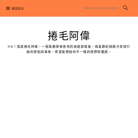
Skip
MENU
to
content
捲毛阿偉
HA！我是捲毛阿偉，一個喜歡探索各地的旅遊部落客。我喜歡紀錄跟分享旅行
過的景點與美食，希望能帶給你不一樣的視野和靈感。