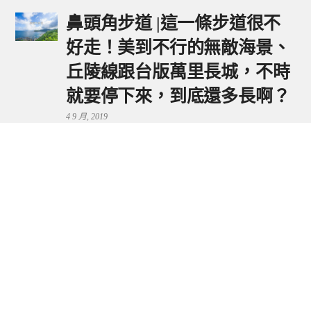
鼻頭角步道 |這一條步道很不
好走！美到不行的無敵海景、
丘陵線跟台版萬里長城，不時
就要停下來，到底還多長啊？
4 9 月, 2019
鼻頭港服務區 | 新北東北角夕
陽美景來這看，還有海鮮美食
可享用～
29 7 月, 2024
流量統計