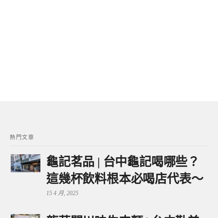
熱門文章
龜記茗品 | 台中龜記喝哪些？
這幾杯飲料根本必喝店代表～
15 4 月, 2025