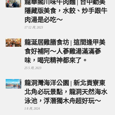
龍華閣川味牛肉麵 | 台中勤美
隱藏版美食，水餃、炒手跟牛
肉湯是必吃～
17 12 月, 2023
龍涎居雞膳食坊 | 這間逢甲美
食好補阿～人蔘雞湯滿滿蔘
味，喝完精神都來了。
25 5 月, 2023
龍洞灣海洋公園 | 新北貢寮東
北角必玩景點，龍洞天然海水
泳池，浮潛獨木舟超好玩～
1 8 月, 2024