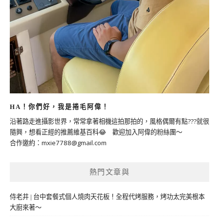
HA！你們好，我是捲毛阿偉！
沿著路走進攝影世界，常常拿著相機這拍那拍的，風格偶爾有點???就很
隨興，想看正經的推薦維基百科😂 歡迎加入阿偉的粉絲團～
合作邀約：
mxie7788@gmail.com
熱門文章與
侍老井 | 台中套餐式個人燒肉天花板！全程代烤服務，烤功太完美根本
大廚來著～