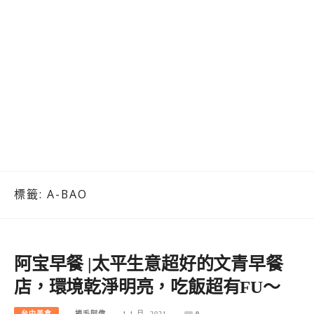
標籤:
A-BAO
阿宝早餐 |太平生意超好的文青早餐
店，環境乾淨明亮，吃飯超有FU～
台中美食
捲毛阿偉
1 1 月, 2021
0