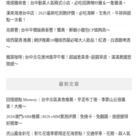
南道雞商會｜台中勤美人氣韓式小店，必吃招牌辣炒雞＆一隻雞湯。
漢來海港台中店｜2025最新吃到飽評價，必吃海鮮、生魚片、牛排與甜
點一次看！
兆鼎豐 | 台中平價版鼎泰豐！蟹黃、鮮蝦小籠包CP值夠高～
紐西蘭酒 推薦 | 網評推薦10種紐西蘭必喝大人飲品！紅酒、白酒跟啤酒
～
楓葉咖啡 | 台中北屯澳洲風早午餐！超誠意美食+庭園草皮，滿滿異國悠
閒感～
最新文章
回憶甜點 Memory｜台中北區美食推薦，芋泥布丁捲、季節山丘很厲
害！大推～
2026澳門eSIM推薦 | KUS eSIM實測評價：免換卡、免翻牆，旅遊變得
好簡單～
虎山巖金針花｜彰化花壇季節限定花海景點！交通停車、花期、超人氣