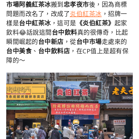
市場阿義紅茶冰
搬到
忠孝夜市
後，因為商標
問題而改名了，改成了
炎伯紅茶冰
，招牌一
樣是
台中紅茶冰
，這可是
《炎伯紅茶》
起家
飲料😂話說這間
台中飲料
真的很傳奇，比起
瞬間崛起的
台中新店
，從
台中市場
走處來的
台中美食
、
台中飲料店
，在CP值上是超有保
障的～