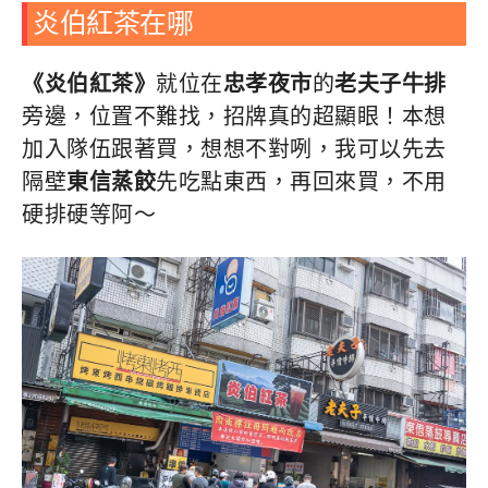
炎伯紅茶在哪
《炎伯紅茶》
就位在
忠孝夜市
的
老夫子牛排
旁邊，位置不難找，招牌真的超顯眼！本想
加入隊伍跟著買，想想不對咧，我可以先去
隔壁
東信蒸餃
先吃點東西，再回來買，不用
硬排硬等阿～