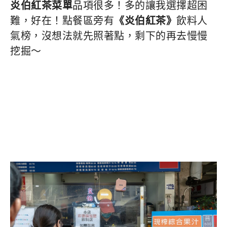
炎伯紅茶菜單
品項很多！多的讓我選擇超困
難，好在！點餐區旁有
《炎伯紅茶》
飲料人
氣榜，沒想法就先照著點，剩下的再去慢慢
挖掘～