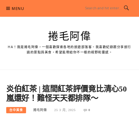
Skip
MENU
to
content
捲毛阿偉
HA！我是捲毛阿偉，一個喜歡探索各地的旅遊部落客。我喜歡紀錄跟分享旅行
過的景點與美食，希望能帶給你不一樣的視野和靈感。
炎伯紅茶 | 這間紅茶評價竟比清心50
嵐還好！難怪天天都排隊～
台中美食
捲毛阿偉
25 3 月, 2025
0