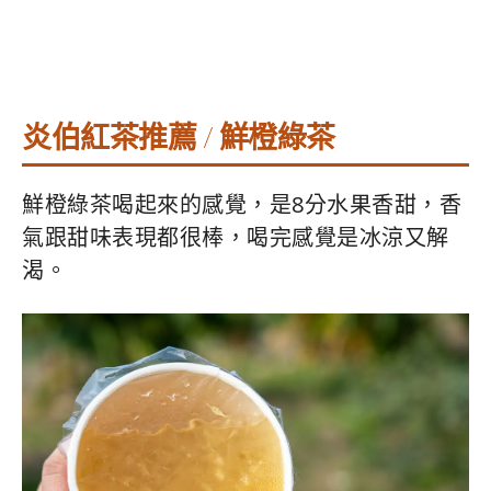
炎伯紅茶推薦 / 鮮橙綠茶
鮮橙綠茶喝起來的感覺，是8分水果香甜，香
氣跟甜味表現都很棒，喝完感覺是冰涼又解
渴。