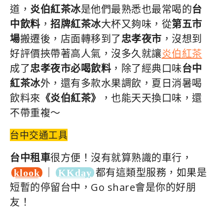
道，
炎伯紅茶冰
是他們最熟悉也最常喝的
台
中飲料
，
招牌紅茶冰
大杯又夠味，從
第五市
場
搬遷後，店面轉移到了
忠孝夜市
，沒想到
好評價挾帶著高人氣，沒多久就讓
炎伯紅茶
成了
忠孝夜市必喝飲料
，除了經典口味
台中
紅茶冰
外，還有多款水果調飲，夏日消暑喝
飲料來
《炎伯紅茶》
，也能天天換口味，還
不帶重複～
台中交通工具
台中租車
很方便！沒有就算熟識的車行，
｜
都有這類型服務，如果是
klook
KKday
短暫的停留台中，Go share會是你的好朋
友！