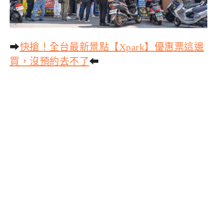
➡
快搶！全台最新景點【Xpark】優惠票這邊
買，沒預約去不了
⬅