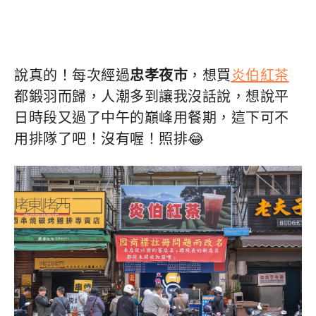
說真的！每次經過
忠孝夜市
，想買
炎伯紅茶
都鍛羽而歸，人潮多到讓我沒話說，想說平
日時段又過了中午的巔峰用餐期，這下可不
用排隊了吧！沒有喔！照排😂