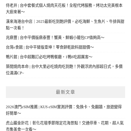
侍老井 | 台中套餐式個人燒肉天花板！全程代烤服務，烤功太完美根本
大廚來著～
漢來海港台中店｜2025最新吃到飽評價，必吃海鮮、生魚片、牛排與甜
點一次看！
兆鼎豐 | 台中平價版鼎泰豐！蟹黃、鮮蝦小籠包CP值夠高～
台灣e食館 | 台中平替版垂坤！零食餅乾飲料甜甜價～
鴨片館 | 台中超難訂必吃烤鴨餐廳，1鴨8吃超厲害～
築間燒肉本命 | 台中大里必吃燒肉吃到飽！外觀浮誇內部超日式，多價
位滿滿CP~
最新文章
2026澳門eSIM推薦 | KUS eSIM實測評價：免換卡、免翻牆，旅遊變得
好簡單～
虎山巖金針花｜彰化花壇季節限定花海景點！交通停車、花期、超人氣
市集美食一次看～