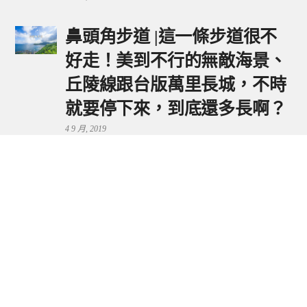
鼻頭角步道 |這一條步道很不
好走！美到不行的無敵海景、
丘陵線跟台版萬里長城，不時
就要停下來，到底還多長啊？
4 9 月, 2019
鼻頭港服務區 | 新北東北角夕
陽美景來這看，還有海鮮美食
可享用～
29 7 月, 2024
流量統計