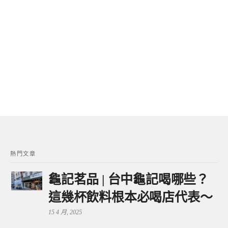
熱門文章
龜記茗品 | 台中龜記喝哪些？
這幾杯飲料根本必喝店代表～
15 4 月, 2025