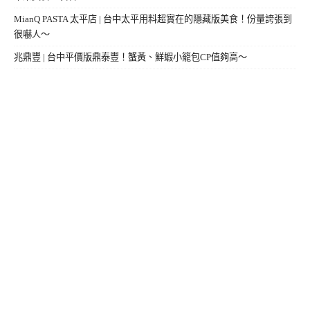
MianQ PASTA 太平店 | 台中太平用料超實在的隱藏版美食！份量誇張到
很嚇人～
兆鼎豐 | 台中平價版鼎泰豐！蟹黃、鮮蝦小籠包CP值夠高～