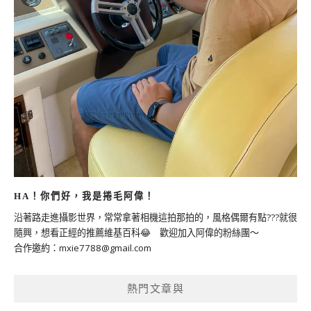
HA！你們好，我是捲毛阿偉！
沿著路走進攝影世界，常常拿著相機這拍那拍的，風格偶爾有點???就很
隨興，想看正經的推薦維基百科😂 歡迎加入阿偉的粉絲團～
合作邀約：
mxie7788@gmail.com
熱門文章與