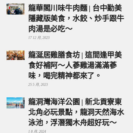
龍華閣川味牛肉麵 | 台中勤美
隱藏版美食，水餃、炒手跟牛
肉湯是必吃～
17 12 月, 2023
龍涎居雞膳食坊 | 這間逢甲美
食好補阿～人蔘雞湯滿滿蔘
味，喝完精神都來了。
25 5 月, 2023
龍洞灣海洋公園 | 新北貢寮東
北角必玩景點，龍洞天然海水
泳池，浮潛獨木舟超好玩～
1 8 月, 2024