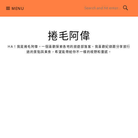
Skip
MENU
to
content
捲毛阿偉
HA！我是捲毛阿偉，一個喜歡探索各地的旅遊部落客。我喜歡紀錄跟分享旅行
過的景點與美食，希望能帶給你不一樣的視野和靈感。