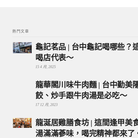
熱門文章
龜記茗品 | 台中龜記喝哪些
喝店代表～
15 4 月, 2025
龍華閣川味牛肉麵 | 台中勤
餃、炒手跟牛肉湯是必吃～
17 12 月, 2023
龍涎居雞膳食坊 | 這間逢甲
湯滿滿蔘味，喝完精神都來了