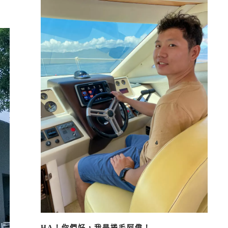
HA！你們好，我是捲毛阿偉！