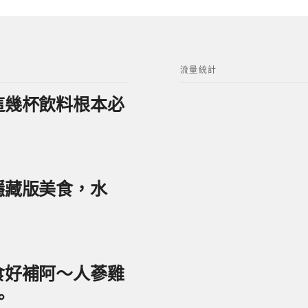
流量統計
？這幾杯飲料根本必
美隱藏版美食，水
美食好補阿～人蔘雞
。