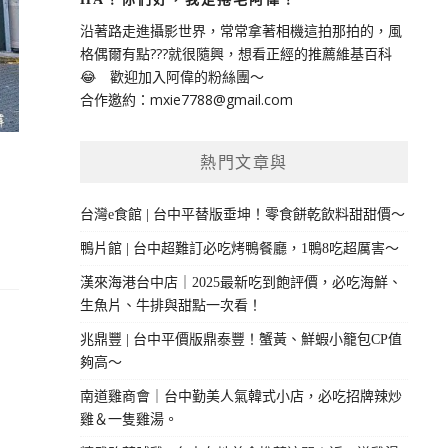
沿著路走進攝影世界，常常拿著相機這拍那拍的，風
格偶爾有點???就很隨興，想看正經的推薦維基百科
😂 歡迎加入阿偉的粉絲團～
合作邀約：
mxie7788@gmail.com
熱門文章與
台灣e食館 | 台中平替版垂坤！零食餅乾飲料甜甜價～
鴨片館 | 台中超難訂必吃烤鴨餐廳，1鴨8吃超厲害～
漢來海港台中店｜2025最新吃到飽評價，必吃海鮮、
生魚片、牛排與甜點一次看！
兆鼎豐 | 台中平價版鼎泰豐！蟹黃、鮮蝦小籠包CP值
夠高～
南道雞商會｜台中勤美人氣韓式小店，必吃招牌辣炒
雞＆一隻雞湯。