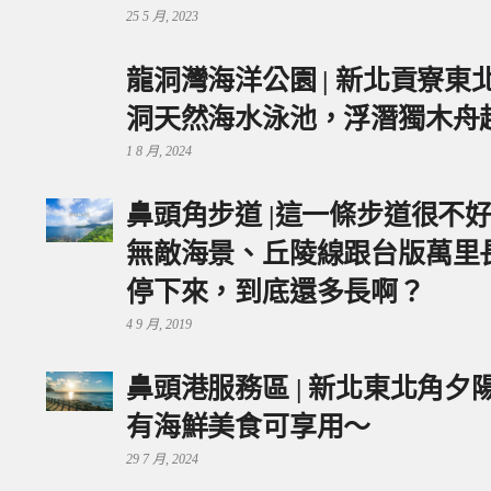
25 5 月, 2023
龍洞灣海洋公園 | 新北貢寮
洞天然海水泳池，浮潛獨木舟
1 8 月, 2024
鼻頭角步道 |這一條步道很不
無敵海景、丘陵線跟台版萬里
停下來，到底還多長啊？
4 9 月, 2019
鼻頭港服務區 | 新北東北角
有海鮮美食可享用～
29 7 月, 2024