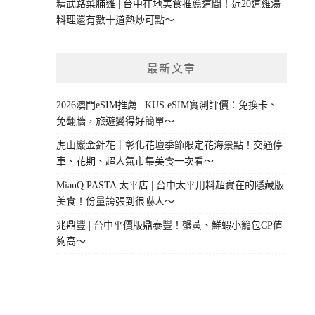
精武路菜脯雞 | 台中在地美食推薦這間！近20道雞湯
料理還有數十道熱炒可點～
最新文章
2026澳門eSIM推薦 | KUS eSIM實測評價：免換卡、
免翻牆，旅遊變得好簡單～
虎山巖金針花｜彰化花壇季節限定花海景點！交通停
車、花期、超人氣市集美食一次看～
MianQ PASTA 太平店 | 台中太平用料超實在的隱藏版
美食！份量誇張到很嚇人～
兆鼎豐 | 台中平價版鼎泰豐！蟹黃、鮮蝦小籠包CP值
夠高～