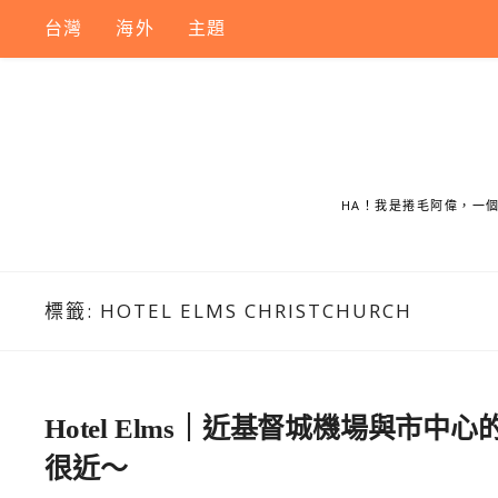
Skip
台灣
海外
主題
to
content
HA！我是捲毛阿偉，一
標籤:
HOTEL ELMS CHRISTCHURCH
Hotel Elms｜近基督城機場與
很近～