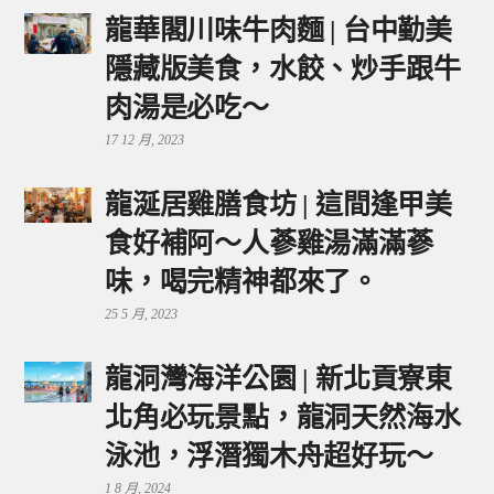
龍華閣川味牛肉麵 | 台中勤美
隱藏版美食，水餃、炒手跟牛
肉湯是必吃～
17 12 月, 2023
龍涎居雞膳食坊 | 這間逢甲美
食好補阿～人蔘雞湯滿滿蔘
味，喝完精神都來了。
25 5 月, 2023
龍洞灣海洋公園 | 新北貢寮東
北角必玩景點，龍洞天然海水
泳池，浮潛獨木舟超好玩～
1 8 月, 2024