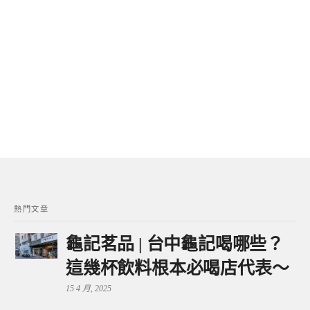
熱門文章
龜記茗品 | 台中龜記喝哪些？
這幾杯飲料根本必喝店代表～
15 4 月, 2025