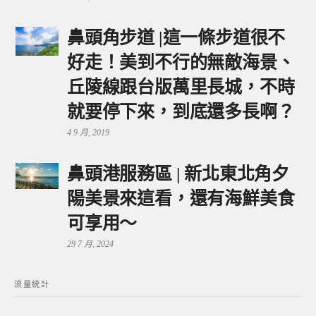
鼻頭角步道 |這一條步道很不
好走！美到不行的無敵海景、
丘陵線跟台版萬里長城，不時
就要停下來，到底還多長啊？
4 9 月, 2019
鼻頭港服務區 | 新北東北角夕
陽美景來這看，還有海鮮美食
可享用～
29 7 月, 2024
流量統計