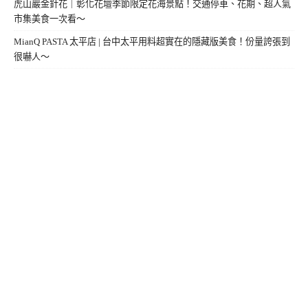
虎山巖金針花｜彰化花壇季節限定花海景點！交通停車、花期、超人氣
市集美食一次看～
MianQ PASTA 太平店 | 台中太平用料超實在的隱藏版美食！份量誇張到
很嚇人～