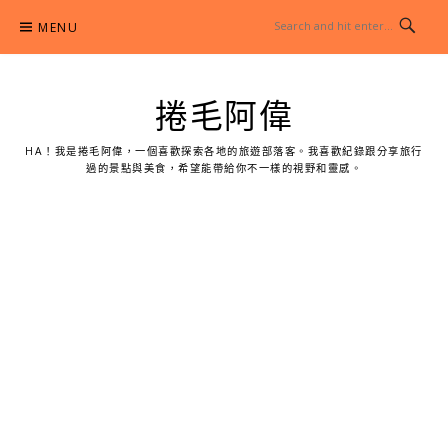
Skip
MENU
to
content
捲毛阿偉
HA！我是捲毛阿偉，一個喜歡探索各地的旅遊部落客。我喜歡紀錄跟分享旅行
過的景點與美食，希望能帶給你不一樣的視野和靈感。