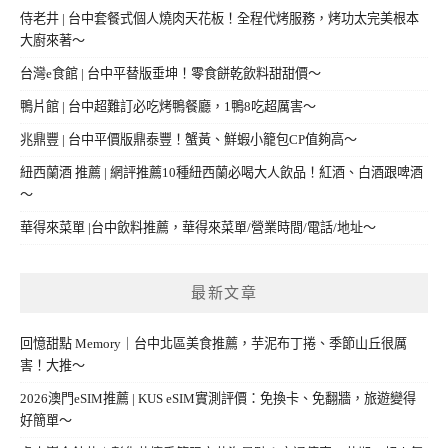
侍老井 | 台中套餐式個人燒肉天花板！全程代烤服務，烤功太完美根本
大廚來著～
台灣e食館 | 台中平替版垂坤！零食餅乾飲料甜甜價～
鴨片館 | 台中超難訂必吃烤鴨餐廳，1鴨8吃超厲害～
兆鼎豐 | 台中平價版鼎泰豐！蟹黃、鮮蝦小籠包CP值夠高～
紐西蘭酒 推薦 | 網評推薦10種紐西蘭必喝大人飲品！紅酒、白酒跟啤酒
～
華得來菜單 |台中飲料推薦，華得來菜單/營業時間/電話/地址～
最新文章
回憶甜點 Memory｜台中北區美食推薦，芋泥布丁捲、季節山丘很厲
害！大推～
2026澳門eSIM推薦 | KUS eSIM實測評價：免換卡、免翻牆，旅遊變得
好簡單～