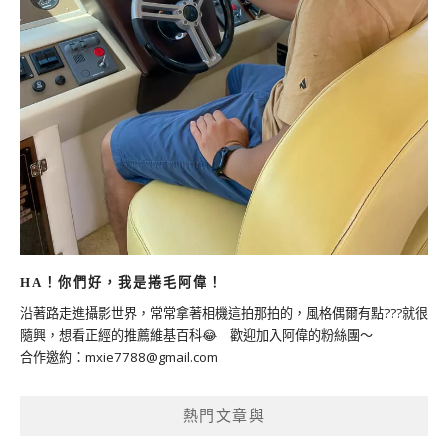
HA！你們好，我是捲毛阿偉！
沿著路走進攝影世界，常常拿著相機這拍那拍的，風格偶爾有點???就很
隨興，想看正經的推薦維基百科😂 歡迎加入阿偉的粉絲團～
合作邀約：
mxie7788@gmail.com
熱門文章與