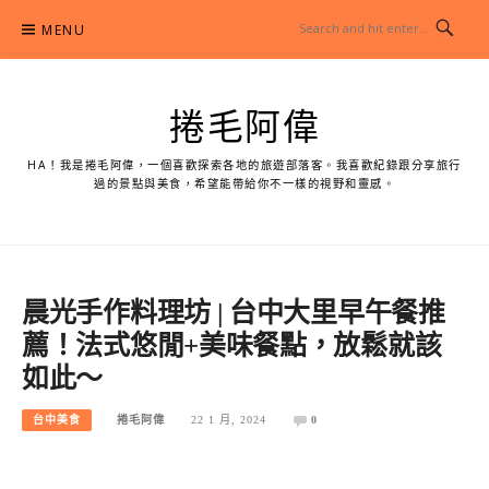
Skip
MENU
to
content
捲毛阿偉
HA！我是捲毛阿偉，一個喜歡探索各地的旅遊部落客。我喜歡紀錄跟分享旅行
過的景點與美食，希望能帶給你不一樣的視野和靈感。
晨光手作料理坊 | 台中大里早午餐推
薦！法式悠閒+美味餐點，放鬆就該
如此～
台中美食
捲毛阿偉
22 1 月, 2024
0