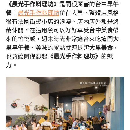
《晨光手作料理坊》
是間很厲害的
台中早午
餐
！
晨光手作料理坊
位在大里，整體店風格
很有法國街邊小店的浪漫，店內店外都是悠
哉休閒，在這用餐可以好好享受
台中美食
帶
來的愉悅感，週末時光非常適合來吃這間
大
里早午餐
，美味的餐點就連提起
大里美食
，
也會讓阿偉想起
《晨光手作料理坊》
的魅
力。