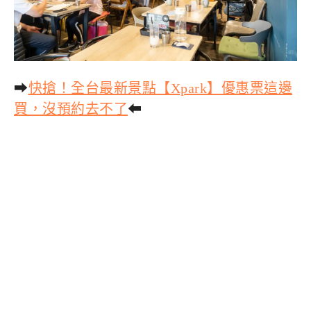
➡
快搶！全台最新景點【Xpark】優惠票這邊
買，沒預約去不了
⬅