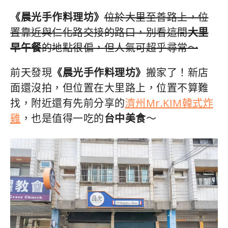
《晨光手作料理坊》
位於大里至善路上，位
置靠近與仁化路交接的路口，別看這間
大里
早午餐
的地點很偏，但人氣可超乎尋常～
前天發現
《晨光手作料理坊》
搬家了！新店
面還沒拍，但位置在大里路上，位置不算難
找，附近還有先前分享的
濟州Mr.KIM韓式炸
雞
，也是值得一吃的
台中美食
～