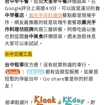
台中早午餐
，這間
大里早午餐
評價超高，在
Google評分上高達4.9分，可以說是滿分的
台
中早餐店
，
晨光手作料理坊
餐點都是現場手
作，網友最推薦的就是玫瑰牛套餐跟
晨光手
作料理坊招牌
肉窩三層排餐，阿偉吃過以後
也對這間
台中美食
評價很高，週末放假休息
大家可以來試試。
台中交通工具
台中租車
很方便！沒有就算熟識的車行，
｜
都有這類型服務，如果是
klook
KKday
短暫的停留台中，Go share會是你的好朋
友！
租車點圖片！
＆
，對