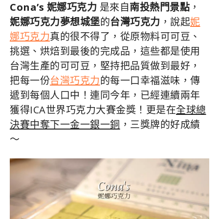
Cona’s 妮娜巧克力
是來自
南投熱門景點
，
妮娜巧克力夢想城堡
的
台灣巧克力
，說起
妮
娜巧克力
真的很不得了，從原物料可可豆、
挑選、烘焙到最後的完成品，這些都是使用
台灣生產的可可豆，堅持把品質做到最好，
把每一份
台灣巧克力
的每一口幸福滋味，傳
遞到每個人口中！連同今年，已經連續兩年
獲得ICA世界巧克力大賽金獎！更是在
全球總
決賽中奪下一金一銀一銅
，三獎牌的好成績
～