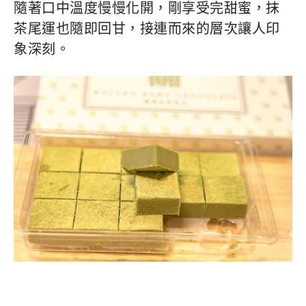
隨著口中溫度慢慢化開，剛享受完甜蜜，抹
茶尾運也隨即回甘，接連而來的層次讓人印
象深刻。