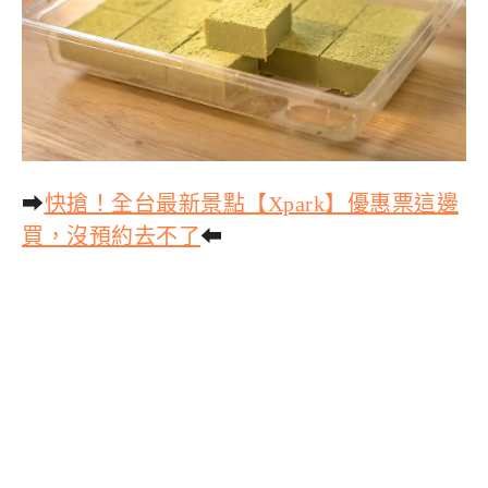
➡
快搶！全台最新景點【Xpark】優惠票這邊
買，沒預約去不了
⬅