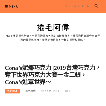
Skip
MENU
to
content
捲毛阿偉
HA！我是捲毛阿偉，一個喜歡探索各地的旅遊部落客。我喜歡紀錄跟分享旅行
過的景點與美食，希望能帶給你不一樣的視野和靈感。
Cona’s妮娜巧克力 |2019台灣巧克力，
奪下世界巧克力大賽一金二銀，
Cona’s進軍世界～
宅配團購
捲毛阿偉
22 12 月, 2019
0