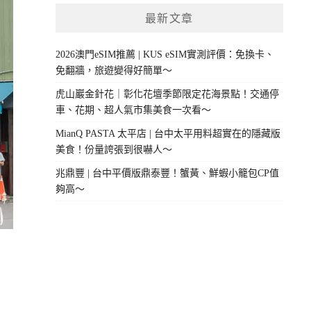
最新文章
2026澳門eSIM推薦 | KUS eSIM實測評價：免換卡、
免翻牆，旅遊變得好簡單～
虎山巖金針花｜彰化花壇季節限定花海景點！交通停
車、花期、超人氣市集美食一次看～
MianQ PASTA 太平店 | 台中太平用料超實在的隱藏版
美食！份量誇張到很嚇人～
兆鼎豐 | 台中平價版鼎泰豐！蟹黃、鮮蝦小籠包CP值
夠高～