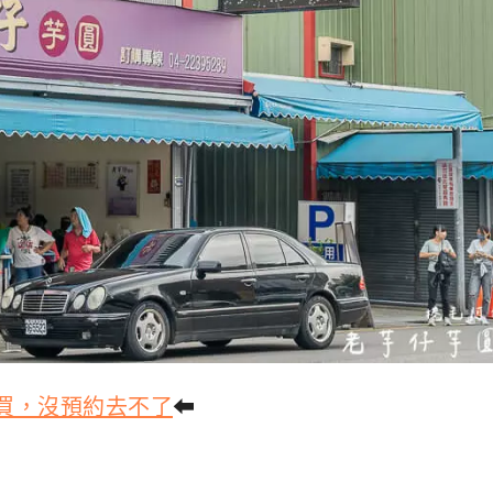
邊買，沒預約去不了
⬅