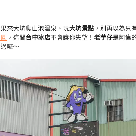
如果來大坑爬山泡溫泉、玩
大坑景點
，別再以為只
芋圓
，這間
台中冰店
不會讓你失望！
老芋仔
是阿偉
錯過囉～