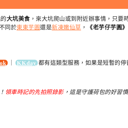
燒的
大坑美食
，來大坑爬山或到附近辦事情，只要
不同於
東東芋圓
還是
新凍嫩仙草
，
《老芋仔芋圓》
｜
都有這類型服務，如果是短暫的停
ook
KKday
！
領車時記的先拍照錄影
，這是守護荷包的好習慣