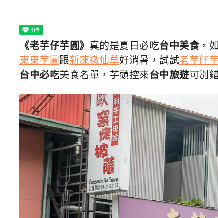
《老芋仔芋圓》
真的是夏日必吃
台中美食
，
東東芋圓
跟
新凍嫩仙草
好消暑，試試
老芋仔
台中必吃
美食名單，芋頭控來
台中旅遊
可別