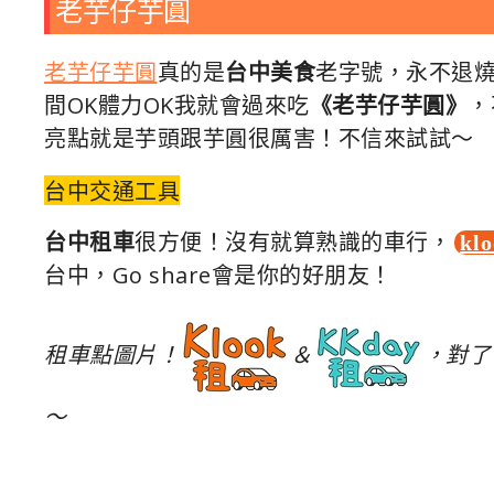
老芋仔芋圓
老芋仔芋圓
真的是
台中美食
老字號，永不退
間OK體力OK我就會過來吃
《老芋仔芋圓》
，
亮點就是芋頭跟芋圓很厲害！不信來試試～
台中交通工具
台中租車
很方便！沒有就算熟識的車行，
kl
台中，Go share會是你的好朋友！
租車點圖片！
＆
，對了
～