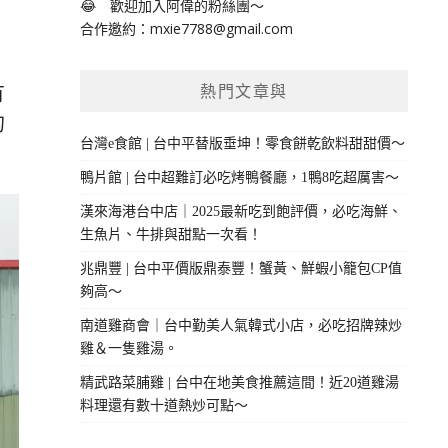
😂 歡迎加入阿偉的粉絲團～
合作邀約：
mxie7788@gmail.com
有
熱門文章與
的
台灣e食館 | 台中平替版垂坤！零食餅乾飲料甜甜價～
鴨片館 | 台中超難訂必吃烤鴨餐廳，1鴨8吃超厲害～
漢來海港台中店｜2025最新吃到飽評價，必吃海鮮、
生魚片、牛排與甜點一次看！
兆鼎豐 | 台中平價版鼎泰豐！蟹黃、鮮蝦小籠包CP值
夠高～
南道雞商會｜台中勤美人氣韓式小店，必吃招牌辣炒
雞＆一隻雞湯。
精武路菜脯雞 | 台中在地美食推薦這間！近20道雞湯
料理還有數十道熱炒可點～