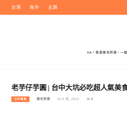
Skip
台灣
海外
主題
to
content
HA！我是捲毛阿偉，一
老芋仔芋圓 | 台中大坑必吃超人氣
捲毛阿偉
30 9 月, 2023
0
台中美食