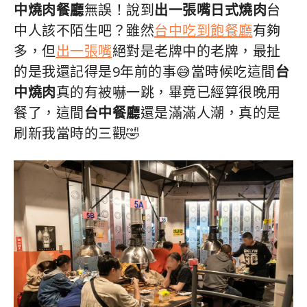
中燒肉餐廳
無誤！說到
出一張嘴日式燒肉
台
中人該不陌生吧？雖然
台中吃到飽餐廳
有夠
多，但
出一張嘴
絕對是老牌中的老牌，最扯
的是我還記得是9年前的事😅當時候吃這間
台
中燒肉
真的有被嚇一跳，畢竟已經算很晚用
餐了，這間
台中餐廳
還是滿滿人潮，真的是
刷新我當時的三觀🤣