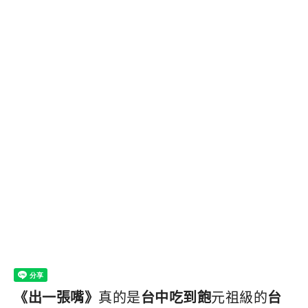
《出一張嘴》
真的是
台中吃到飽
元祖級的
台