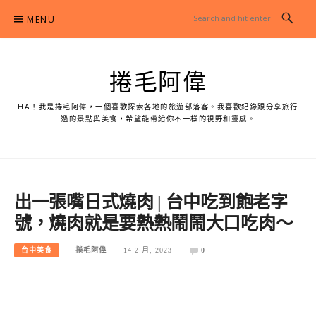
Skip
MENU
to
content
捲毛阿偉
HA！我是捲毛阿偉，一個喜歡探索各地的旅遊部落客。我喜歡紀錄跟分享旅行
過的景點與美食，希望能帶給你不一樣的視野和靈感。
出一張嘴日式燒肉 | 台中吃到飽老字
號，燒肉就是要熱熱鬧鬧大口吃肉～
台中美食
捲毛阿偉
14 2 月, 2023
0