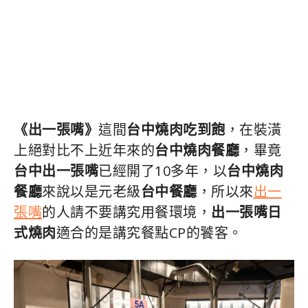
《出一張嘴》
這間
台中燒肉吃到飽
，在裝潢
上絕對比不上近年來的
台中燒肉餐廳
，畢竟
台中出一張嘴
已經開了10多年，以
台中燒肉
餐廳
來說以是元老級
台中餐廳
，所以來
出一
張嘴
的人請不要講究用餐環境，
出一張嘴日
式燒肉
適合的是講究餐點CP的饕客。