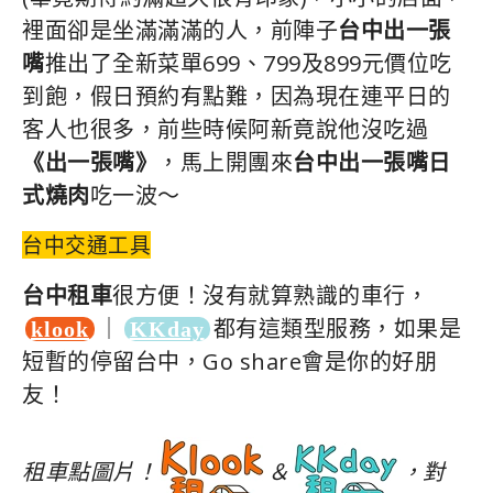
裡面卻是坐滿滿滿的人，前陣子
台中出一張
嘴
推出了全新菜單699、799及899元價位吃
到飽，假日預約有點難，因為現在連平日的
客人也很多，前些時候阿新竟說他沒吃過
《出一張嘴》
，馬上開團來
台中出一張嘴日
式燒肉
吃一波～
台中交通工具
台中租車
很方便！沒有就算熟識的車行，
｜
都有這類型服務，如果是
klook
KKday
短暫的停留台中，Go share會是你的好朋
友！
租車點圖片！
＆
，對