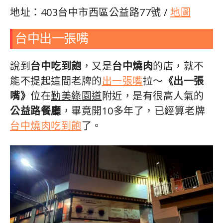
地址：403台中市
西區
公益路77號 /
地圖
台中出一張嘴
說到
台中吃到飽
，又是
台中燒肉
的店，就不
能不提起這間老牌的
出一張嘴
拉～
《出一張
嘴》
位在
勤美綠園道
附近，是有很高人氣的
公益路餐廳
，畢竟開10多年了，已經算老牌
台中燒肉吃到飽
了。