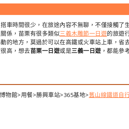
，搭車時間很少，在旅途內容不無聊，不僅接觸了
沒關係，苗栗有很多類似
三義木雕節一日遊
的旅遊
心動的地方，莫過於可以在高鐵或火車站上車，省
度很高，想去
苗栗一日遊
或是
三義一日遊
，都能參
博物館>用餐>勝興車站>365基地>
舊山線鐵道自