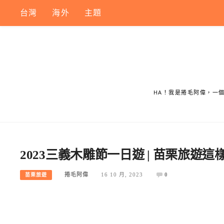
Skip
台灣
海外
主題
to
content
HA！我是捲毛阿偉，一
2023三義木雕節一日遊 | 苗栗旅遊
捲毛阿偉
16 10 月, 2023
0
苗栗旅遊