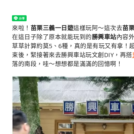
來啦！
苗栗三義一日遊
這樣玩阿～這次去
苗
在這日子除了原本就能玩到的
勝興車站
內容
草草計算約莫5、6種，真的是有玩又有拿！
束後，緊接著來去勝興車站玩文創DIY，再搭
落的南段，哇～想想都是滿滿的回憶啊！