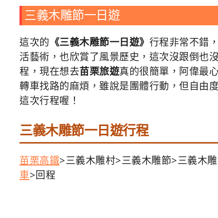
三義木雕節一日遊
這次的
《三義木雕節一日遊》
行程非常不錯
活藝術，也欣賞了風景歷史，這次沒跟倒也
程，現在想去
苗栗旅遊
真的很簡單，阿偉最
轉車找路的麻煩，雖說是團體行動，但自由
這次行程喔！
三義木雕節一日遊行程
苗栗高鐵
>三義木雕村>三義木雕節>三義木雕
車
>回程