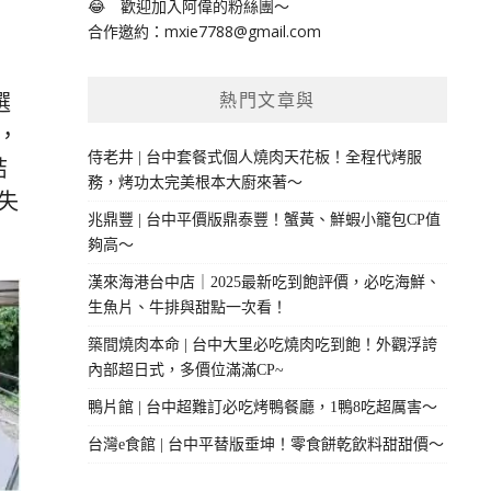
😂 歡迎加入阿偉的粉絲團～
合作邀約：
mxie7788@gmail.com
選
熱門文章與
，
侍老井 | 台中套餐式個人燒肉天花板！全程代烤服
結
務，烤功太完美根本大廚來著～
失
兆鼎豐 | 台中平價版鼎泰豐！蟹黃、鮮蝦小籠包CP值
夠高～
漢來海港台中店｜2025最新吃到飽評價，必吃海鮮、
生魚片、牛排與甜點一次看！
築間燒肉本命 | 台中大里必吃燒肉吃到飽！外觀浮誇
內部超日式，多價位滿滿CP~
鴨片館 | 台中超難訂必吃烤鴨餐廳，1鴨8吃超厲害～
台灣e食館 | 台中平替版垂坤！零食餅乾飲料甜甜價～