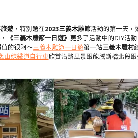
栗旅遊
，特別選在
2023三義木雕節
活動的第一天，
外，
《三義木雕節一日遊》
更多了活動中的DIY活動
超值的很阿～
三義木雕節一日遊
第一站
三義木雕村
舊山線鐵道自行車
欣賞沿路風景跟龍騰斷橋北段跟