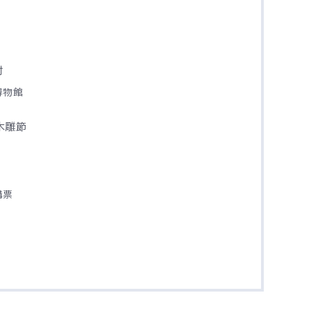
村
博物館
義木雕節
購票