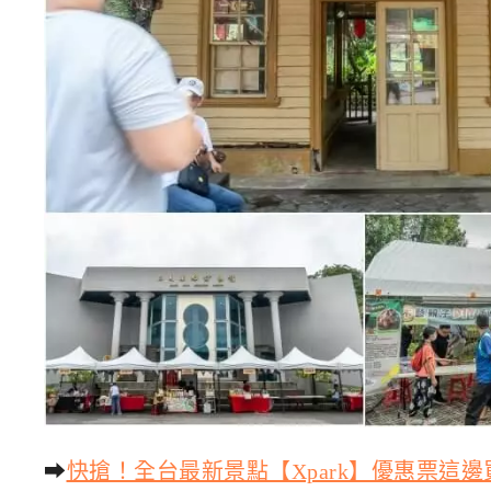
➡
快搶！全台最新景點【Xpark】優惠票這