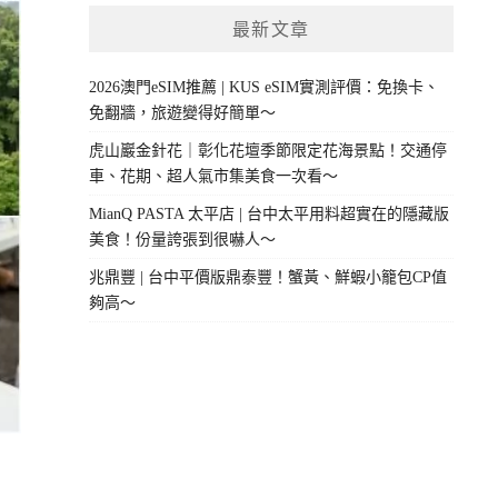
最新文章
2026澳門eSIM推薦 | KUS eSIM實測評價：免換卡、
免翻牆，旅遊變得好簡單～
虎山巖金針花｜彰化花壇季節限定花海景點！交通停
車、花期、超人氣市集美食一次看～
MianQ PASTA 太平店 | 台中太平用料超實在的隱藏版
美食！份量誇張到很嚇人～
兆鼎豐 | 台中平價版鼎泰豐！蟹黃、鮮蝦小籠包CP值
夠高～