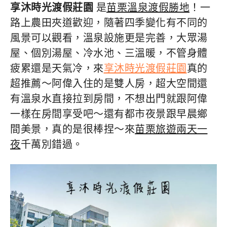
享沐時光渡假莊園
是
苗栗溫泉渡假勝地
！一
路上農田夾道歡迎，隨著四季變化有不同的
風景可以觀看，溫泉設施更是完善，大眾湯
屋、個別湯屋、冷水池、三溫暖，不管身體
疲累還是天氣冷，來
享沐時光渡假莊園
真的
超推薦～阿偉入住的是雙人房，超大空間還
有溫泉水直接拉到房間，不想出門就跟阿偉
一樣在房間享受吧～還有都市夜景跟早晨鄉
間美景，真的是很棒捏～來
苗栗旅遊兩天一
夜
千萬別錯過。