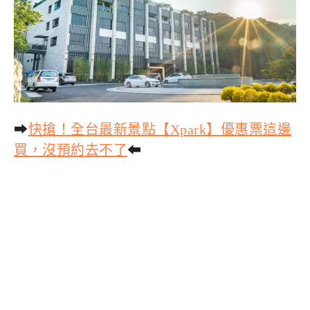
➡
快搶！全台最新景點【Xpark】優惠票這邊
買，沒預約去不了
⬅