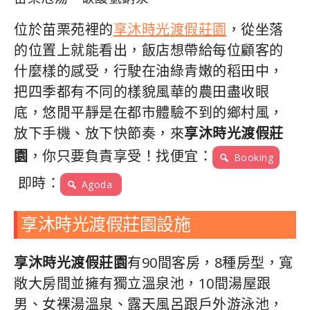
位於苗栗苑裡的
享沐時光渡假莊園
，從坐落
的位置上就能看出，飯店想帶給每位顧客的
什麼樣的感受，行駛在油綠青嫩的稻田中，
把四季都有不同的樣貌風華的農田盡收眼
底，悠閒平靜是在都市體驗不到的鄉村風，
放下手機、放下快節奏，來
享沐時光渡假莊
園
，你只要負責享受！找便宜：
Booking
即時：
Agoda
享沐時光渡假莊園設施
享沐時光渡假莊園
有90間客房，8種房型，寬
敞大房間並擁有獨立溫泉池，10間湯屋跟
男、女裸湯溫泉、露天風呂跟戶外游泳池，