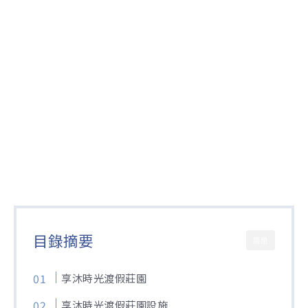
目錄摘要
關閉
享沐時光渡假莊園
享沐時光渡假莊園設施