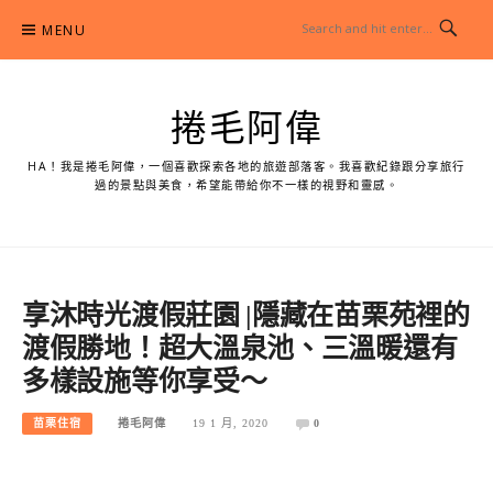
Skip
MENU
to
content
捲毛阿偉
HA！我是捲毛阿偉，一個喜歡探索各地的旅遊部落客。我喜歡紀錄跟分享旅行
過的景點與美食，希望能帶給你不一樣的視野和靈感。
享沐時光渡假莊園 |隱藏在苗栗苑裡的
渡假勝地！超大溫泉池、三溫暖還有
多樣設施等你享受～
苗栗住宿
捲毛阿偉
19 1 月, 2020
0