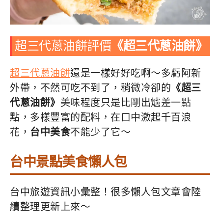
超三代蔥油餅評價
《超三代蔥油餅》
超三代蔥油餅
還是一樣好好吃啊～多虧阿新
外帶，不然可吃不到了，稍微冷卻的
《超三
代蔥油餅》
美味程度只是比剛出爐差一點
點，多樣豐富的配料，在口中激起千百浪
花，
台中美食
不能少了它～
台中景點美食懶人包
台中旅遊資訊小彙整！很多懶人包文章會陸
續整理更新上來～