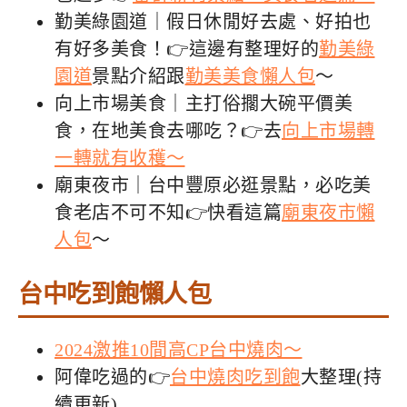
勤美綠園道｜假日休閒好去處、好拍也
有好多美食！👉這邊有整理好的
勤美綠
園道
景點介紹跟
勤美美食懶人包
～
向上市場美食｜主打俗擱大碗平價美
食，在地美食去哪吃？👉去
向上市場轉
一轉就有收穫～
廟東夜市｜台中豐原必逛景點，必吃美
食老店不可不知👉快看這篇
廟東夜市懶
人包
～
台中吃到飽懶人包
2024激推10間高CP台中燒肉～
阿偉吃過的👉
台中燒肉吃到飽
大整理(持
續更新)