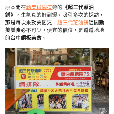
原本開在
勤美綠園道
旁的
《超三代蔥油
餅》
，生氣真的好到爆，吸引多次的採訪，
那是每次來勤美閒晃，
超三代蔥油餅
這間
勤
美美食
必不可少，便宜的價位，是道道地地
的
台中銅板美食
。