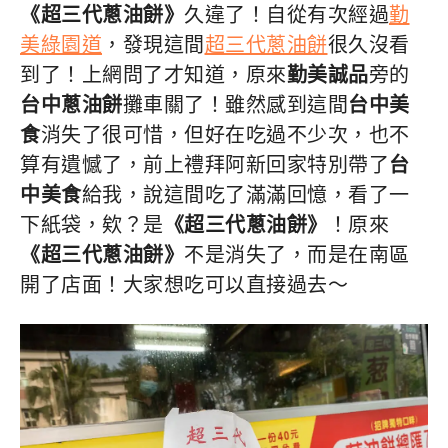
《超三代蔥油餅》
久違了！自從有次經過
勤
美綠園道
，發現這間
超三代蔥油餅
很久沒看
到了！上網問了才知道，原來
勤美誠品
旁的
台中蔥油餅
攤車關了！雖然感到這間
台中美
食
消失了很可惜，但好在吃過不少次，也不
算有遺憾了，前上禮拜阿新回家特別帶了
台
中美食
給我，說這間吃了滿滿回憶，看了一
下紙袋，欸？是
《超三代蔥油餅》
！原來
《超三代蔥油餅》
不是消失了，而是在南區
開了店面！大家想吃可以直接過去～