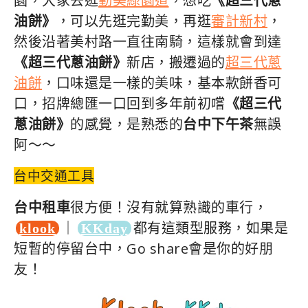
園，大家去逛
勤美綠園道
，想吃
《超三代蔥
油餅》
，可以先逛完勤美，再逛
審計新村
，
然後沿著美村路一直往南騎，這樣就會到達
《超三代蔥油餅》
新店，搬遷過的
超三代蔥
油餅
，口味還是一樣的美味，基本款餅香可
口，招牌總匯一口回到多年前初嚐
《超三代
蔥油餅》
的感覺，是熟悉的
台中下午茶
無誤
阿～～
台中交通工具
台中租車
很方便！沒有就算熟識的車行，
｜
都有這類型服務，如果是
klook
KKday
短暫的停留台中，Go share會是你的好朋
友！