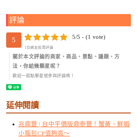
評論
5/5 - (1 vote)
5
1位網友投票評論
關於本文評論的商家、商品、景點、議題、方
法，你給幾顆星呢？
歡迎一起點擊星號參與評論唷！
延伸閱讀
兆鼎豐 | 台中平價版鼎泰豐！蟹黃、鮮蝦
小籠包CP值夠高～