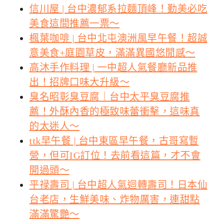
信川屋 | 台中濃郁系拉麵頂峰！勤美必吃
美食這間推薦一票～
楓葉咖啡 | 台中北屯澳洲風早午餐！超誠
意美食+庭園草皮，滿滿異國悠閒感～
高沐手作料理 | 一中超人氣餐廳新品推
出！招牌口味大升級～
臭名昭彰臭豆腐｜台中太平臭豆腐推
薦！外酥內香的極致味蕾衝擊，這味真
的太迷人～
ttk早午餐 | 台中東區早午餐，古哥寫暫
營，但可IG訂位！去前看這篇，才不會
開過頭～
平禄壽司 | 台中超人氣迴轉壽司！日本仙
台老店，生鮮美味、炸物厲害，連甜點
滿滿驚艷～