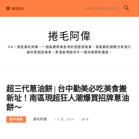
Skip
MENU
to
content
捲毛阿偉
HA！我是捲毛阿偉，一個喜歡探索各地的旅遊部落客。我喜歡紀錄跟分享旅行
過的景點與美食，希望能帶給你不一樣的視野和靈感。
超三代蔥油餅 | 台中勤美必吃美食搬
新址！南區現超狂人潮爆買招牌蔥油
餅～
台中美食
捲毛阿偉
1 9 月, 2024
0