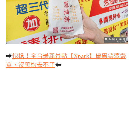
➡
快搶！全台最新景點【Xpark】優惠票這邊
買，沒預約去不了
⬅