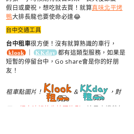
假日或慶祝，想吃就去買！就算
真味北平烤
鴨
大排長龍也要使命必達😂
台中交通工具
台中租車
很方便！沒有就算熟識的車行，
｜
都有這類型服務，如果是
klook
KKday
短暫的停留台中，Go share會是你的好朋
友！
租車點圖片！
＆
，對
了！
領車時記的先拍照錄影
，這是守護荷包
的好習慣～