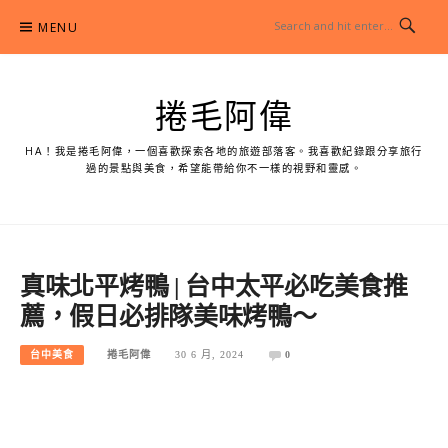
Skip
MENU
to
content
捲毛阿偉
HA！我是捲毛阿偉，一個喜歡探索各地的旅遊部落客。我喜歡紀錄跟分享旅行
過的景點與美食，希望能帶給你不一樣的視野和靈感。
真味北平烤鴨 | 台中太平必吃美食推
薦，假日必排隊美味烤鴨～
台中美食
捲毛阿偉
30 6 月, 2024
0