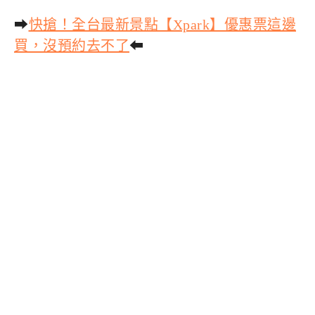
➡
快搶！全台最新景點【Xpark】優惠票這邊
買，沒預約去不了
⬅