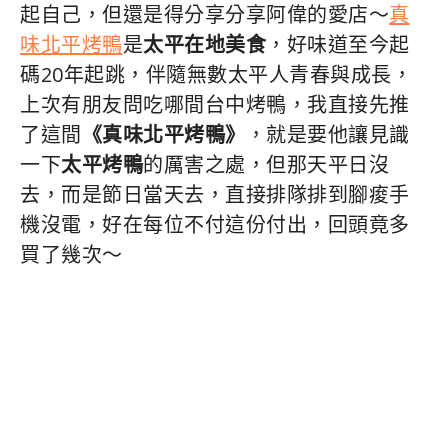
起自己，但還是得分享分享阿偉的愛店～
真
味北平烤鴨
是
太平在地美食
，好味道至今起
碼20年起跳，伴隨無數太平人青春與成長，
上次有朋友問吃哪間台中烤鴨，我直接先推
了這間
《真味北平烤鴨》
，就是要他讓見識
一下
太平烤鴨
的厲害之處，但那天平日沒
去，而是節日當天去，直接排隊排到腳痠手
機沒電，好在每位不付這份付出，回頭竟多
買了幾次～