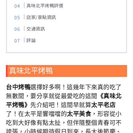
真味北平烤鴨評價
店家/景點資訊
交通資訊
評論
真味北平烤鴨
台中烤鴨
選擇好多啊！這幾年下來真的吃了
無數間，要分享就從最愛吃的這間
《真味北
平烤鴨》
先介紹吧！這間早就算
太平老店
了！在太平是響噹噹的
太平美食
，形容從小
吃到大好像有點太扯，但伴隨整個青春可不
誇張，小時候期待假日到來，長大後節慶、